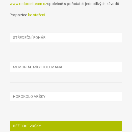
www.redpointteam.cz
společně s pořadateli jednotlivých závodů.
Propozice
ke stažení
STŘEDEČNÍ POHÁR
MEMORIÁL MÍLY HOLCMANA
X DUATLON PÁLENKA
CELKOVÉ VÝSLEDKY
VÝSLEDKY X DUATLONU
HOROKOLO VRŠKY
FOTO-VIDEO
HOROKOLO BIŠÍK
X-DUATLON PÁLENKA 2020
CELKOVÉ VÝSLEDKY
PROPOZICE
BĚŽECKÉ VRŠKY
X-DUATLON PÁLENKA 2022
HISTORIE HOROKOLO BIŠÍK