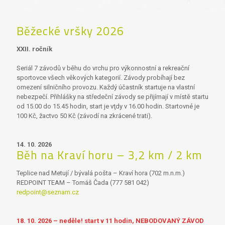
Běžecké vršky 2026
XXII. ročník
Seriál 7 závodů v běhu do vrchu pro výkonnostní a rekreační
sportovce všech věkových kategorií. Závody probíhají bez
omezení silničního provozu. Každý účastník startuje na vlastní
nebezpečí. Přihlášky na středeční závody se přijímají v místě startu
od 15.00 do 15.45 hodin, start je vţdy v 16.00 hodin. Startovné je
100 Kč, žactvo 50 Kč (závodí na zkrácené trati).
14. 10. 2026
Běh na Kraví horu – 3,2 km / 2 km
Teplice nad Metují / bývalá pošta – Kraví hora (702 m.n.m.)
REDPOINT TEAM – Tomáš Čada (777 581 042)
redpoint@seznam.cz
18. 10. 2026 – neděle! start v 11 hodin, NEBODOVANÝ ZÁVOD