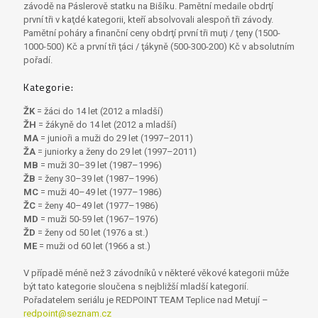
závodě na Páslerově statku na Bišíku. Pamětní medaile obdrţí
první tři v kaţdé kategorii, kteří absolvovali alespoň tři závody.
Pamětní poháry a finanční ceny obdrţí první tři muţi / ţeny (1500-
1000-500) Kč a první tři ţáci / ţákyně (500-300-200) Kč v absolutním
pořadí.
Kategorie:
ŽK
= žáci do 14 let (2012 a mladší)
ŽH
= žákyně do 14 let (2012 a mladší)
MA
= junioři a muži do 29 let (1997–2011)
ŽA
= juniorky a ženy do 29 let (1997–2011)
MB
= muži 30–39 let (1987–1996)
ŽB
= ženy 30–39 let (1987–1996)
MC
= muži 40–49 let (1977–1986)
ŽC
= ženy 40–49 let (1977–1986)
MD
= muži 50-59 let (1967–1976)
ŽD
= ženy od 50 let (1976 a st.)
ME
= muži od 60 let (1966 a st.)
V případě méně než 3 závodníků v některé věkové kategorii může
být tato kategorie sloučena s nejbližší mladší kategorií.
Pořadatelem seriálu je REDPOINT TEAM Teplice nad Metují –
redpoint@seznam.cz