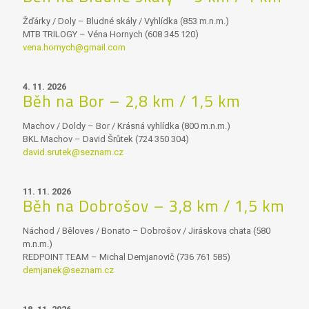
Žďárky / Doly – Bludné skály / Vyhlídka (853 m.n.m.)
MTB TRILOGY – Véna Hornych (608 345 120)
vena.hornych@gmail.com
4. 11. 2026
Běh na Bor – 2,8 km / 1,5 km
Machov / Doldy – Bor / Krásná vyhlídka (800 m.n.m.)
BKL Machov – David Šrůtek (724 350 304)
david.srutek@seznam.cz
11. 11. 2026
Běh na Dobrošov – 3,8 km / 1,5 km
Náchod / Běloves / Bonato – Dobrošov / Jiráskova chata (580
m.n.m.)
REDPOINT TEAM – Michal Demjanovič (736 761 585)
demjanek@seznam.cz