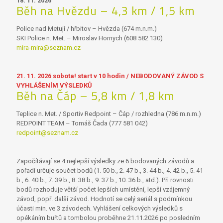
18. 11. 2026
Běh na Hvězdu – 4,3 km / 1,5 km
Police nad Metují / hřbitov – Hvězda (674 m.n.m.)
SKI Police n. Met. – Miroslav Hornych (608 582 130)
mira-mira@seznam.cz
21. 11. 2026 sobota! start v 10 hodin / NEBODOVANÝ ZÁVOD S
VYHLÁŠENÍM VÝSLEDKŮ
Běh na Čáp – 5,8 km / 1,8 km
Teplice n. Met. / Sportiv Redpoint – Čáp / rozhledna (786 m.n.m.)
REDPOINT TEAM – Tomáš Čada (777 581 042)
redpoint@seznam.cz
Započítávají se 4 nejlepší výsledky ze 6 bodovaných závodů a
pořadí určuje součet bodů (1. 50 b., 2. 47 b., 3. 44 b., 4. 42 b., 5. 41
b., 6. 40 b., 7. 39 b., 8. 38 b., 9. 37 b., 10. 36 b., atd.). Při rovnosti
bodů rozhoduje větší počet lepších umístění, lepší vzájemný
závod, popř. další závod. Hodnotí se celý seriál s podmínkou
účasti min. ve 3 závodech. Vyhlášení celkových výsledků s
opékáním buřtů a tombolou proběhne 21.11.2026 po posledním