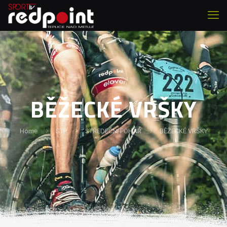
BĚŽECKÉ VRŠKY
Home
STP
STŘEDEČNÍ POHÁR
BĚŽECKÉ VRŠKY