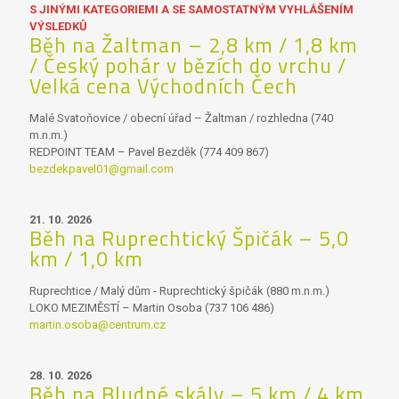
S JINÝMI KATEGORIEMI A SE SAMOSTATNÝM VYHLÁŠENÍM
VÝSLEDKŮ
Běh na Žaltman – 2,8 km / 1,8 km
/ Český pohár v bězích do vrchu /
Velká cena Východních Čech
Malé Svatoňovice / obecní úřad – Žaltman / rozhledna (740
m.n.m.)
REDPOINT TEAM – Pavel Bezděk (774 409 867)
bezdekpavel01@gmail.com
21. 10. 2026
Běh na Ruprechtický Špičák – 5,0
km / 1,0 km
Ruprechtice / Malý dům - Ruprechtický špičák (880 m.n.m.)
LOKO MEZIMĚSTÍ – Martin Osoba (737 106 486)
martin.osoba@centrum.cz
28. 10. 2026
Běh na Bludné skály – 5 km / 4 km