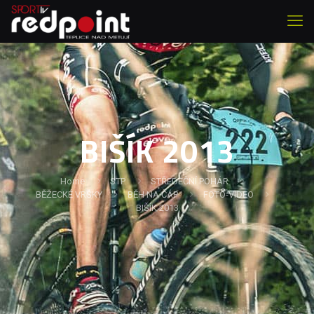
BIŠÍK 2013
Home
STP
STŘEDEČNÍ POHÁR
BĚŽECKÉ VRŠKY
BĚH NA ČÁP
FOTO-VIDEO
BIŠÍK 2013