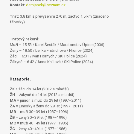
Kontakt:
demjanek@seznam.cz
Trať:
3,8 km s převýšením 270 m, žactvo 1,5 km (značeno
fáborky)
Traťový rekord:
Muži – 15:53 / Karel Šesták / Maratonstav Úpice (2006)
Ženy – 18:50 / Lenka Fridrichová / Hronov (2024)
Žáci – 6:31 / Ivan Hornych / SKI Police (2024)
Žákyně – 6:42 / Anna Knillová / SKI Police (2024)
Kategorie:
ŽK
= žáci do 14 let (2012 a mladší)
ŽH
= žákyně do 14 let (2012 a mladší)
MA
= junioři a muži do 29 let (1997–2011)
ŽA
= juniorky a ženy do 29 let (1997–2011)
MB
= muži 30–39 let (1987–1996)
ŽB
= ženy 30–39 let (1987–1996)
MC
= muži 40–49 let (1977–1986)
ŽC
= ženy 40–49 let (1977–1986)