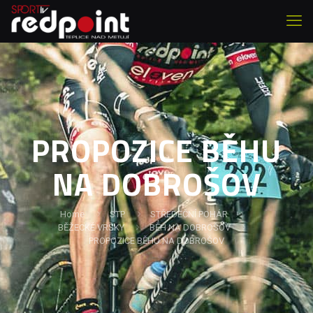
PROPOZICE BĚHU
NA DOBROŠOV
Home
STP
STŘEDEČNÍ POHÁR
BĚŽECKÉ VRŠKY
BĚH NA DOBROŠOV
PROPOZICE BĚHU NA DOBROŠOV