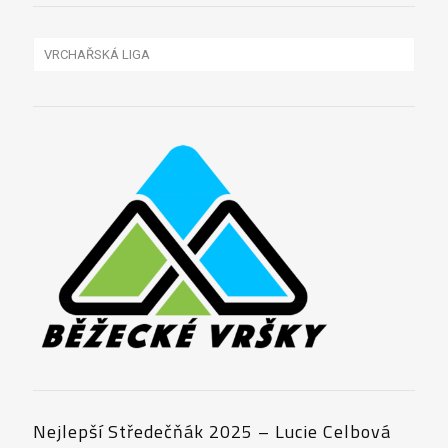
FOTO-VIDEO
VRCHAŘSKÁ LIGA
HISTORIE
ČÁP 2022
PROPOZICE VRCHAŘSKÉ LIGY
ČÁP 2021
VÝSLEDKY VRCHAŘSKÉ LIGY
ČÁP 2018
ČÁP 2017
BIŠÍK 2016
BIŠÍK 2013
BIŠÍK 2012
Nejlepší Středečňák 2025 – Lucie Celbová