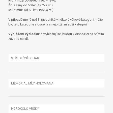
MD
= muži 50-59 let (1967–1976)
ŽD
= ženy od 50 let (1976 a st.)
ME
= muži od 60 let (1966 a st.)
V případě méně než 3 závodníků v některé věkové kategorii může
být tato kategorie sloučena s nejbližší mladší kategorií.
Vyhlášení výsledků:
nevyhlašují se, budou k dispozici na příštím
závodu seriálu.
STŘEDEČNÍ POHÁR
MEMORIÁL MÍLY HOLCMANA
X DUATLON PÁLENKA
CELKOVÉ VÝSLEDKY
VÝSLEDKY X DUATLONU
HOROKOLO VRŠKY