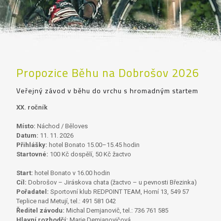
Propozice Běhu na Dobrošov 2026
Veřejný závod v běhu do vrchu s hromadným startem
XX. ročník
Místo:
Náchod / Běloves
Datum:
11. 11. 2026
Přihlášky:
hotel Bonato 15.00–15.45 hodin
Startovné:
100 Kč dospělí, 50 Kč žactvo
Start:
hotel Bonato v 16.00 hodin
Cíl:
Dobrošov – Jiráskova chata (žactvo – u pevnosti Březinka)
Pořadatel:
Sportovní klub REDPOINT TEAM, Horní 13, 549 57
Teplice nad Metují, tel.: 491 581 042
Ředitel závodu:
Michal Demjanovič, tel.: 736 761 585
Hlavní rozhodčí:
Marie Demjanovičová