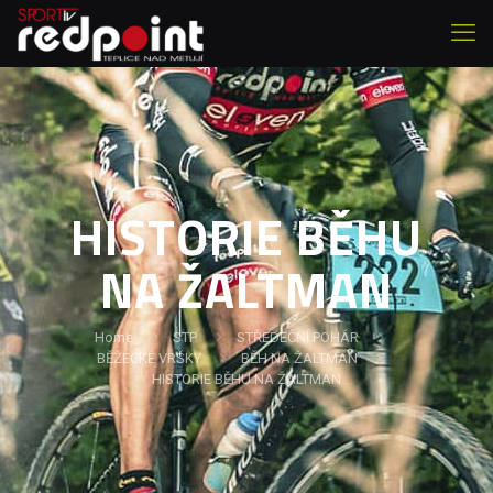
HISTORIE BĚHU
NA ŽALTMAN
Home
STP
STŘEDEČNÍ POHÁR
BĚŽECKÉ VRŠKY
BĚH NA ŽALTMAN
HISTORIE BĚHU NA ŽALTMAN