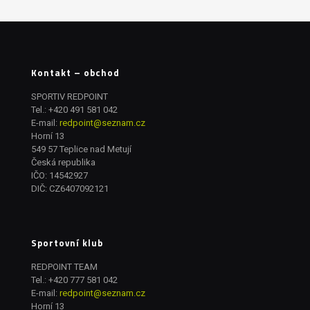
Kontakt – obchod
SPORTIV REDPOINT
Tel.:
+420 491 581 042
E-mail:
redpoint@seznam.cz
Horní 13
549 57 Teplice nad Metují
Česká republika
IČO: 14542927
DIČ: CZ6407092121
Sportovní klub
REDPOINT TEAM
Tel.:
+420 777 581 042
E-mail:
redpoint@seznam.cz
Horní 13