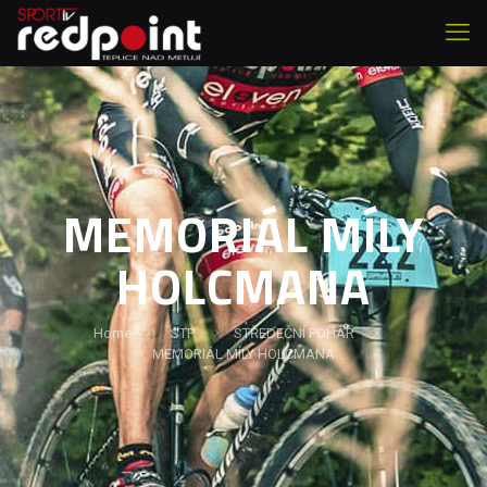
MEMORIÁL MÍLY
HOLCMANA
Home
STP
STŘEDEČNÍ POHÁR
MEMORIÁL MÍLY HOLCMANA