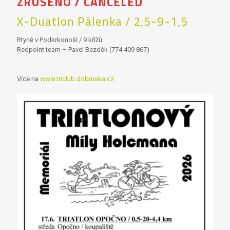
ZRUŠENO / CANCELED
X-Duatlon Pálenka / 2,5-9-1,5
Rtyně v Podkrkonoší / 9 křížů
Redpoint team – Pavel Bezděk (774 409 867)
Více na
www.triclub.dobruska.cz