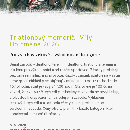
Triatlonový memoriál Míly
Holcmana 2026
Pro všechny věkové a výkonnostní kategorie
Seriál závodů v duatlonu, terénním duatlonu, triatlonu a terénním
triatlonu pro výkonnostní a rekreační sportovce. Závody probíhají
bez omezení silničního provozu. Každý účastník startuje na vlastní
nebezpečí. Přihlášky se přijímají v místě startu od 16.00 hodin do
16.45 hodin, start je vždy v 17.00 hodin. Startovné je 100 Kč na
závod, žactvo 50 Kč. Výsledky jednotlivých závodů se nevyhlašují,
ale budou k dispozici na následujícím závodě. Vyhlášení
celkových výsledků a tombola věcných cen proběhne po
posledním závodě. Ceny obdrží první tři v každé kategorii, kteří
absolvovali alespoň tři závody.
6. 5. 2026