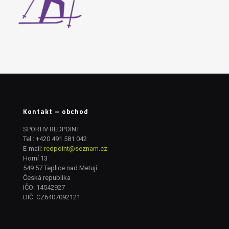
Kontakt – obchod
SPORTIV REDPOINT
Tel.:
+420 491 581 042
E-mail:
redpoint@seznam.cz
Horní 13
549 57 Teplice nad Metují
Česká republika
IČO: 14542927
DIČ: CZ6407092121