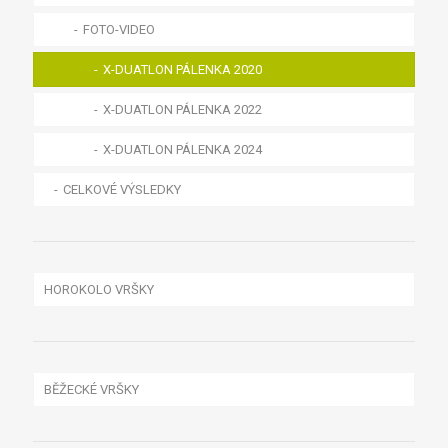
FOTO-VIDEO
X-DUATLON PÁLENKA 2020
X-DUATLON PÁLENKA 2022
X-DUATLON PÁLENKA 2024
CELKOVÉ VÝSLEDKY
HOROKOLO VRŠKY
HOROKOLO BIŠÍK
CELKOVÉ VÝSLEDKY
PROPOZICE
BĚŽECKÉ VRŠKY
HISTORIE HOROKOLO BIŠÍK
BĚH NA KRAVÍ HORU