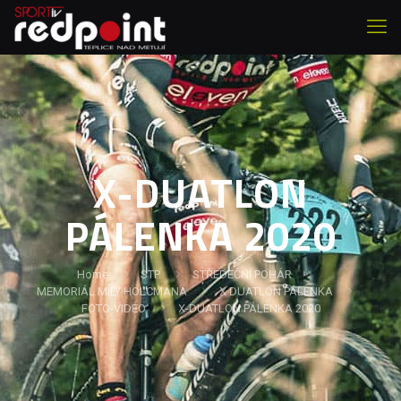
X-DUATLON
PÁLENKA 2020
Home
STP
STŘEDEČNÍ POHÁR
MEMORIÁL MÍLY HOLCMANA
X DUATLON PÁLENKA
FOTO-VIDEO
X-DUATLON PÁLENKA 2020