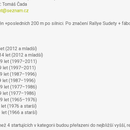
:
Tomáš Čada
int@seznam.cz
én +posledních 200 m po silnici. Po značení Rallye Sudety + fábo
let (2012 a mladší)
4 let (2012 a mladší)
9 let (1997–2011)
 let (1997–2011)
9 let (1987–1996)
 let (1987–1996)
9 let (1977–1986)
 let (1977–1986)
9 let (1965–1976)
let (1976 a starší)
let (1966 a starší)
ež 4 startujících v kategorii budou přeřazeni do nejbližší vyšší, r