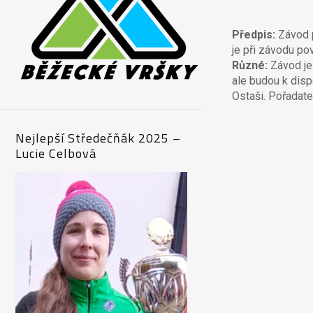
FOTO-VIDEO
KRAVÍ HORA 2010
ŽALTMAN 2015
Předpis:
Závod p
je při závodu po
HISTORIE
KRAVÍ HORA 2021
ČÁP 2022
Různé:
Závod je 
ale budou k dis
KRAVÍ HORA 2023
ČÁP 2021
Ostaši. Pořadate
ČÁP 2018
Nejlepší Středečňák 2025 –
ČÁP 2017
Lucie Celbová
BIŠÍK 2016
BIŠÍK 2013
BIŠÍK 2012