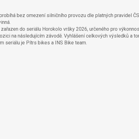
robíhá bez omezení silničního provozu dle platných pravidel ČSC.
vinná.
zařazen do seriálu Horokolo vršky 2026, určeného pro výkonnost
pozici na následujícím závodě. Vyhlášení celkových výsledků a 
m seriálu je Pítrs bikes a INS Bike team.