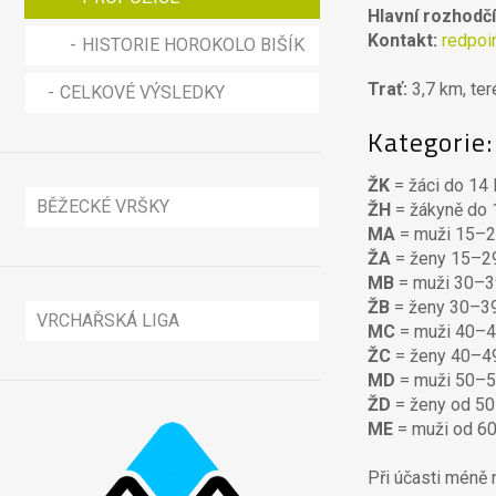
2020
Hlavní rozhodčí
Kontakt:
redpo
HISTORIE HOROKOLO BIŠÍK
X-DUATLON PÁLENKA
2022
Trať:
3,7 km, ter
CELKOVÉ VÝSLEDKY
X-DUATLON PÁLENKA
Kategorie:
2024
ŽK
= žáci do 14 
BĚŽECKÉ VRŠKY
ŽH
= žákyně do 1
MA
= muži 15–2
BĚH NA KRAVÍ HORU
ŽA
= ženy 15–29
MB
= muži 30–3
BĚH NA ŽALTMAN
PROPOZICE
ŽB
= ženy 30–39
VRCHAŘSKÁ LIGA
MC
= muži 40–4
BĚH NA DOBROŠOV
VÝSLEDKY
PROPOZICE
ŽC
= ženy 40–49
PROPOZICE VRCHAŘSKÉ LIGY
MD
= muži 50–5
BĚH NA ČÁP
FOTO-VIDEO
VÝSLEDKY
PROPOZICE
ŽD
= ženy od 50 
VÝSLEDKY VRCHAŘSKÉ LIGY
ME
= muži od 60 
CELKOVÉ VÝSLEDKY
HISTORIE
FOTO-VIDEO
VÝSLEDKY
PROPOZICE
KRAVÍ HORA 2016
Při účasti méně n
HISTORIE
HISTORIE
VÝSLEDKY
HISTORIE
KRAVÍ HORA 2011
ŽALTMAN 2016