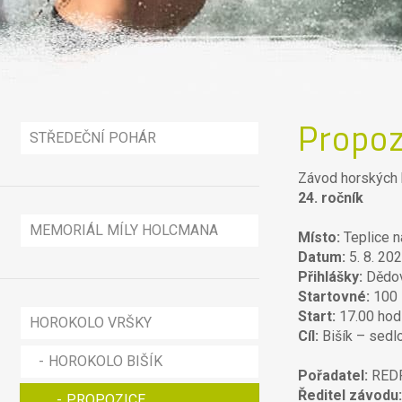
Propoz
STŘEDEČNÍ POHÁR
Závod horských 
24. ročník
MEMORIÁL MÍLY HOLCMANA
Místo:
Teplice n
Datum:
5. 8. 20
X DUATLON PÁLENKA
Přihlášky:
Dědov
Startovné:
100 
CELKOVÉ VÝSLEDKY
VÝSLEDKY X DUATLONU
Start:
17.00 hod
HOROKOLO VRŠKY
Cíl:
Bišík – sedl
FOTO-VIDEO
HOROKOLO BIŠÍK
Pořadatel:
REDP
X-DUATLON PÁLENKA
Ředitel závodu
PROPOZICE