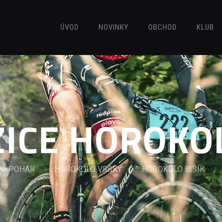
ÚVOD
NOVINKY
OBCHOD
KLUB
ICE HOROKOL
NÍ POHÁR
HOROKOLO VRŠKY
HOROKOLO BIŠÍK