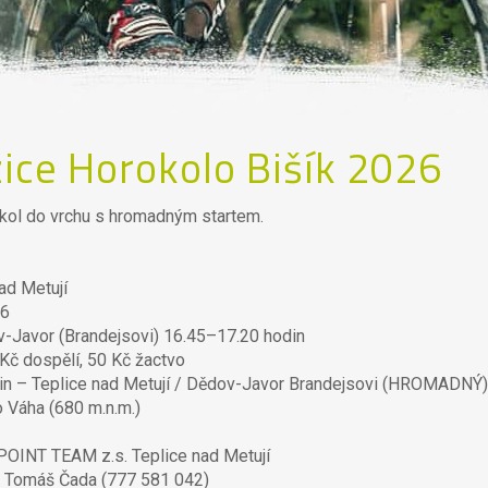
ice Horokolo Bišík 2026
kol do vrchu s hromadným startem.
ad Metují
26
-Javor (Brandejsovi) 16.45–17.20 hodin
Kč dospělí, 50 Kč žactvo
in – Teplice nad Metují / Dědov-Javor Brandejsovi (HROMADNÝ
o Váha (680 m.n.m.)
OINT TEAM z.s. Teplice nad Metují
:
Tomáš Čada (777 581 042)