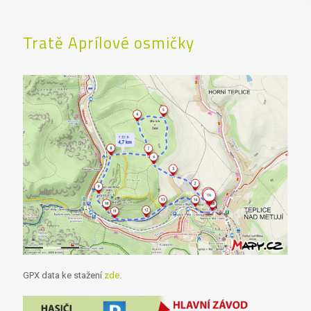
Tratě Aprílové osmičky
GPX data ke stažení
zde
.