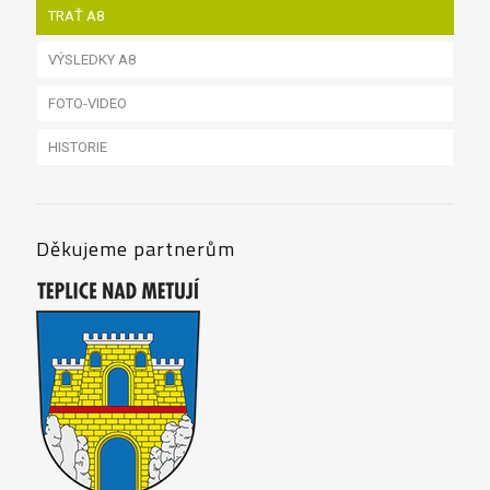
TRAŤ A8
VÝSLEDKY A8
FOTO-VIDEO
HISTORIE
A8 2023
A8 2019
A8 2018
Děkujeme partnerům
A8 2017
A8 2016
A8 2015
A8 2014