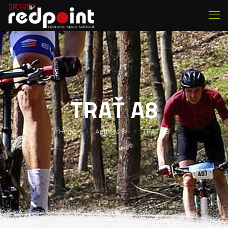
TRAŤ A8
Home
Aprílová 8
TRAŤ A8