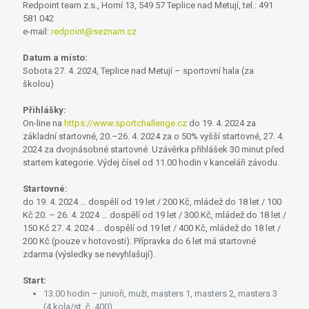
Redpoint team z.s., Horní 13, 549 57 Teplice nad Metují, tel.: 491
581 042
e-mail:
redpoint@seznam.cz
Datum a místo:
Sobota 27. 4. 2024, Teplice nad Metují – sportovní hala (za
školou)
Přihlášky:
On-line na
https://www.sportchallenge.cz
do 19. 4. 2024 za
základní startovné, 20.–26. 4. 2024 za o 50% vyšší startovné, 27. 4.
2024 za dvojnásobné startovné. Uzávěrka přihlášek 30 minut před
startem kategorie. Výdej čísel od 11.00 hodin v kanceláři závodu.
Startovné:
do 19. 4. 2024 … dospělí od 19 let / 200 Kč, mládež do 18 let / 100
Kč 20. – 26. 4. 2024 … dospělí od 19 let / 300 Kč, mládež do 18 let /
150 Kč 27. 4. 2024 … dospělí od 19 let / 400 Kč, mládež do 18 let /
200 Kč (pouze v hotovosti). Přípravka do 6 let má startovné
zdarma (výsledky se nevyhlašují).
Start:
13.00 hodin – junioři, muži, masters 1, masters 2, masters 3
(4 kola/st. č. 400)