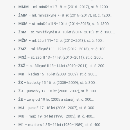
MMM
– ml. minižáci I 7–8 let (2016–2017), st. č. 1200...
ŽMM
– ml. minižákyně 7–8 let (2016–2017), st. č. 1200...
MSM
– st. minižáci II 9–10 let (2014–2015), st. č. 1300...
ŽSM
– st. minižákyně II 9–10 let (2014–2015), st. č. 1300...
MŽM
– ml. žáci I 11–12 let (2012–2013), st. č. 100...
ŽMŽ
– ml. žákyně I 11–12 let (2012–2013), st. č. 100...
MSŽ
– st. žáci II 13–14 let (2010–2011), st. č. 200...
ŽSŽ
– st. žákyně II 13–14 let (2010–2011), st. č. 200...
MK
– kadeti 15–16 let (2008–2009), st. č. 300...
ŽK
– kadetky 15-16 let (2008–2009), st. č. 300...
ŽJ
– juniorky 17–18 let (2006–2007), st. č. 300...
ŽE
– ženy od 19 let (2005 a starší), st. č. 300...
MJ
– junioři 17–18 let (2006–2007), st. č. 300...
MU
– muži 19–34 let (1990–2005), st. č. 400...
M1
– masters 1 35–44 let (1980–1989), st. č. 400...