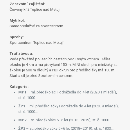
Zdravotní zajištění:
Červený kříž Teplice nad Metují
Mytí kol:
Samoobslužné za sportcentrem
Sprchy:
Sportcentrum Teplice nad Metují
Trať závodu:
Vede převážně po lesních cestách pod Lysým vrchem. Délka
okruhu je 4 km a má převýšení 150 m. MINI okruh pro minižáky za
školou je 500 m dlouhý a PIDI okruh pro předškoláky má 150 m.
Start a cíl je před Sportovním centrem.
Kategorie:
MP1
– ml. předškoláci i odrážedla do 4 let (2020 a mladší),
st. č. 1000...
ŽP1
– ml. předškolačky i odrážedla do 4 let (2020 a mladší),
st. č. 1000...
MP2
– st. předškoláci 5–6 let (2018–2019), st. č. 1800...
ŽP2
– st. předškolačky 5–6 let (2018–2019), st. č. 1800...