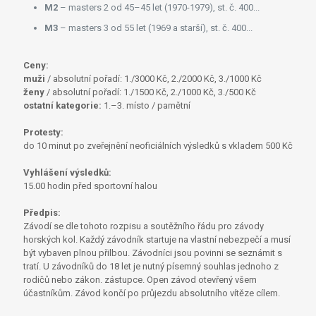
M2
– masters 2 od 45–45 let (1970-1979), st. č. 400...
M3
– masters 3 od 55 let (1969 a starší), st. č. 400...
Ceny:
muži
/ absolutní pořadí: 1./3000 Kč, 2./2000 Kč, 3./1000 Kč
ženy
/ absolutní pořadí: 1./1500 Kč, 2./1000 Kč, 3./500 Kč
ostatní kategorie:
1.–3. místo / pamětní
Protesty:
do 10 minut po zveřejnění neoficiálních výsledků s vkladem 500 Kč
Vyhlášení výsledků:
15.00 hodin před sportovní halou
Předpis:
Závodí se dle tohoto rozpisu a soutěžního řádu pro závody
horských kol. Každý závodník startuje na vlastní nebezpečí a musí
být vybaven plnou přilbou. Závodníci jsou povinni se seznámit s
tratí. U závodníků do 18 let je nutný písemný souhlas jednoho z
rodičů nebo zákon. zástupce. Open závod otevřený všem
účastníkům. Závod končí po průjezdu absolutního vítěze cílem.