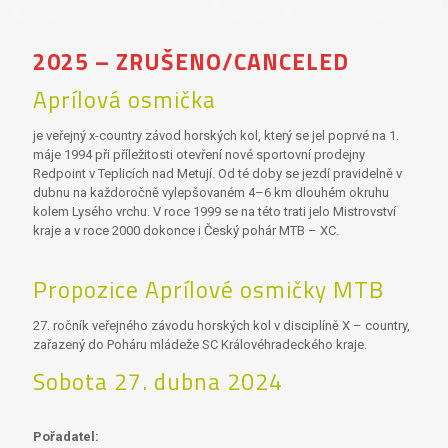
2025 – ZRUŠENO/CANCELED
Aprílová osmička
je veřejný x-country závod horských kol, který se jel poprvé na 1.
máje 1994 při příležitosti otevření nové sportovní prodejny
Redpoint v Teplicích nad Metují. Od té doby se jezdí pravidelně v
dubnu na každoročně vylepšovaném 4–6 km dlouhém okruhu
kolem Lysého vrchu. V roce 1999 se na této trati jelo Mistrovství
kraje a v roce 2000 dokonce i Český pohár MTB – XC.
Propozice Aprílové osmičky MTB
27. ročník veřejného závodu horských kol v disciplíně X – country,
zařazený do Poháru mládeže SC Královéhradeckého kraje.
Sobota 27. dubna 2024
Pořadatel: