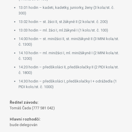
13.01 hodin – kadeti, kadetky, juniorky, ženy (3 kola/st. č.
300)
13.02 hodin – st. žáci II, st.žákyně II (2 kola/st. č. 200)
13.03 hodin – ml. žáci I, ml.žákyně I (1 kolo/st. č. 100)
14.00 hodin – st. minižáci II, st. minižákyně II (3 MINI kola/st.
č. 1300)
14.10 hodin – ml. minižáci I, ml. minižákyně I (2 MINI kola/st.
č. 1200)
14.20 hodin – předškoláci II, předškolačky II (2 PIDI kola/st.
č. 1800)
14.30 hodin – předškoláci I, předškolačky I + odrážedla (1
PIDI kolo/st. č. 1000)
Ředitel závodu:
Tomáš Čada (777 581 042)
Hlavní rozhodčí:
bude delegován