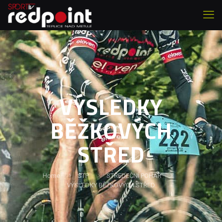
VÝSLEDKY
BĚŽKOVÝCH
STŘED
Home
STP
STŘEDEČNÍ POHÁR
VÝSLEDKY BĚŽKOVÝCH STŘED