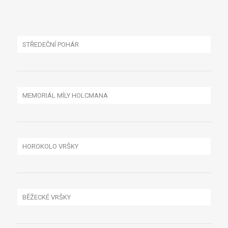
STŘEDEČNÍ POHÁR
MEMORIÁL MÍLY HOLCMANA
X DUATLON PÁLENKA
CELKOVÉ VÝSLEDKY
VÝSLEDKY X DUATLONU
HOROKOLO VRŠKY
FOTO-VIDEO
HOROKOLO BIŠÍK
X-DUATLON PÁLENKA 2020
CELKOVÉ VÝSLEDKY
PROPOZICE
BĚŽECKÉ VRŠKY
X-DUATLON PÁLENKA 2022
HISTORIE HOROKOLO BIŠÍK
BĚH NA KRAVÍ HORU
X-DUATLON PÁLENKA 2024