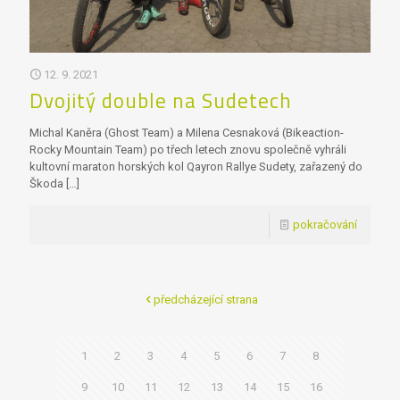
12. 9. 2021
Dvojitý double na Sudetech
Michal Kaněra (Ghost Team) a Milena Cesnaková (Bikeaction-
Rocky Mountain Team) po třech letech znovu společně vyhráli
kultovní maraton horských kol Qayron Rallye Sudety, zařazený do
Škoda
[…]
pokračování
předcházející strana
1
2
3
4
5
6
7
8
9
10
11
12
13
14
15
16