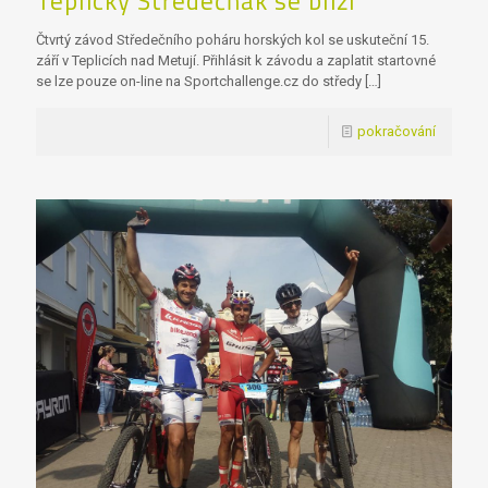
Teplický Středečňák se blíží
Čtvrtý závod Středečního poháru horských kol se uskuteční 15.
září v Teplicích nad Metují. Přihlásit k závodu a zaplatit startovné
se lze pouze on-line na Sportchallenge.cz do středy
[…]
pokračování