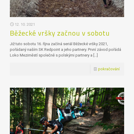
12. 10. 2021
Běžecké vršky začnou v sobotu
Již tuto sobotu 16. října začíná seriál Běžecké vršky 2021,
pořádaný naším SK Redpoint a jeho partnery. První závod pořádá
Loko Meziměstí společně s polskými partnery a
[…]
pokračování