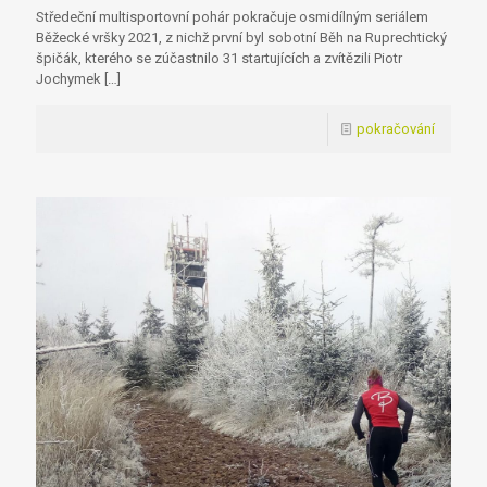
Středeční multisportovní pohár pokračuje osmidílným seriálem
Běžecké vršky 2021, z nichž první byl sobotní Běh na Ruprechtický
špičák, kterého se zúčastnilo 31 startujících a zvítězili Piotr
Jochymek
[…]
pokračování