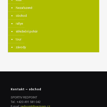
Nezařazené
obchod
rallye
středeční pohár
tour
závody
Kontakt – obchod
SPORTIV REDPOINT
Tel.:
+420 491 581 042
E-mail:
redpoint@seznam.cz