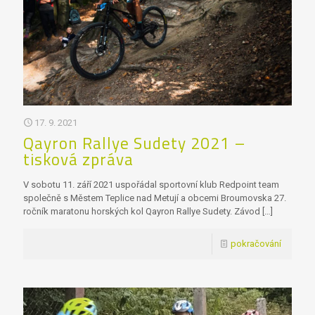
17. 9. 2021
Qayron Rallye Sudety 2021 –
tisková zpráva
V sobotu 11. září 2021 uspořádal sportovní klub Redpoint team
společně s Městem Teplice nad Metují a obcemi Broumovska 27.
ročník maratonu horských kol Qayron Rallye Sudety. Závod
[…]
pokračování