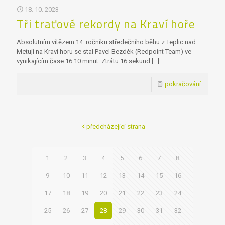
18. 10. 2023
Tři traťové rekordy na Kraví hoře
Absolutním vítězem 14. ročníku středečního běhu z Teplic nad
Metují na Kraví horu se stal Pavel Bezděk (Redpoint Team) ve
vynikajícím čase 16:10 minut. Ztrátu 16 sekund
[…]
pokračování
předcházející strana
1
2
3
4
5
6
7
8
9
10
11
12
13
14
15
16
17
18
19
20
21
22
23
24
25
26
27
28
29
30
31
32