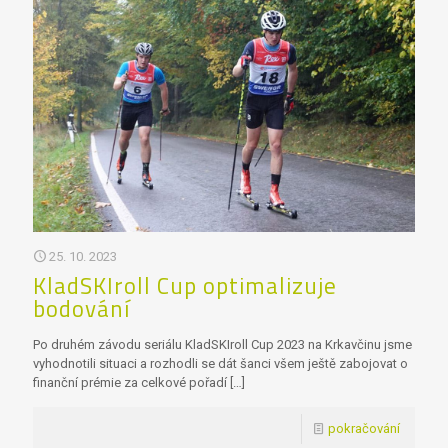
25. 10. 2023
KladSKIroll Cup optimalizuje
bodování
Po druhém závodu seriálu KladSKIroll Cup 2023 na Krkavčinu jsme
vyhodnotili situaci a rozhodli se dát šanci všem ještě zabojovat o
finanční prémie za celkové pořadí
[…]
pokračování