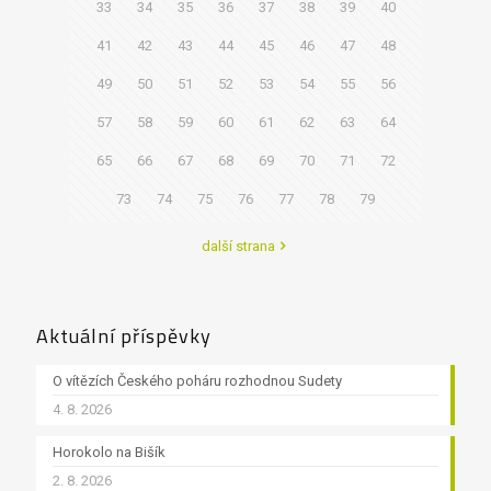
33
34
35
36
37
38
39
40
41
42
43
44
45
46
47
48
49
50
51
52
53
54
55
56
57
58
59
60
61
62
63
64
65
66
67
68
69
70
71
72
73
74
75
76
77
78
79
další strana
Aktuální příspěvky
O vítězích Českého poháru rozhodnou Sudety
4. 8. 2026
Horokolo na Bišík
2. 8. 2026