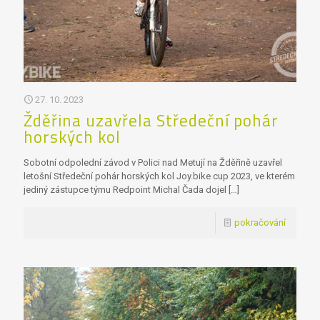
27. 10. 2023
Žděřina uzavřela Středeční pohár
horských kol
Sobotní odpolední závod v Polici nad Metují na Žděřině uzavřel
letošní Středeční pohár horských kol Joy.bike cup 2023, ve kterém
jediný zástupce týmu Redpoint Michal Čada dojel
[…]
pokračování