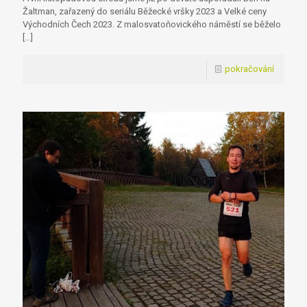
Žaltman, zařazený do seriálu Běžecké vršky 2023 a Velké ceny
Východních Čech 2023. Z malosvatoňovického náměstí se běželo
[…]
pokračování