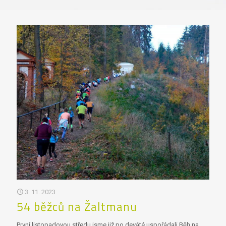
3. 11. 2023
54 běžců na Žaltmanu
První listopadovou středu jsme již po deváté uspořádali Běh na