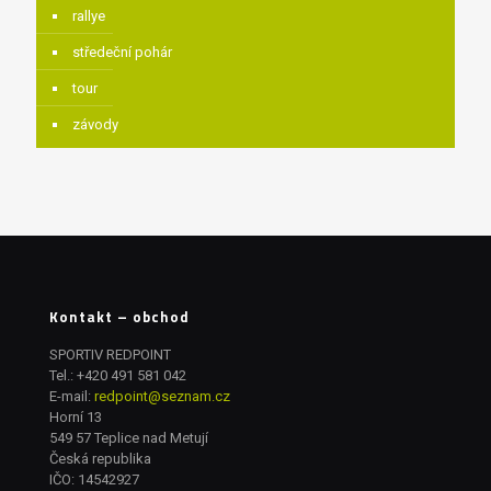
rallye
středeční pohár
tour
závody
Kontakt – obchod
SPORTIV REDPOINT
Tel.:
+420 491 581 042
E-mail:
redpoint@seznam.cz
Horní 13
549 57 Teplice nad Metují
Česká republika
IČO: 14542927