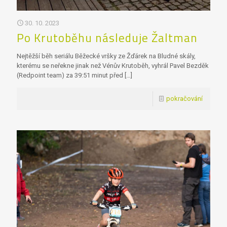
30. 10. 2023
Po Krutoběhu následuje Žaltman
Nejtěžší běh seriálu Běžecké vršky ze Žďárek na Bludné skály,
kterému se neřekne jinak než Vénův Krutoběh, vyhrál Pavel Bezděk
(Redpoint team) za 39:51 minut před
[…]
pokračování