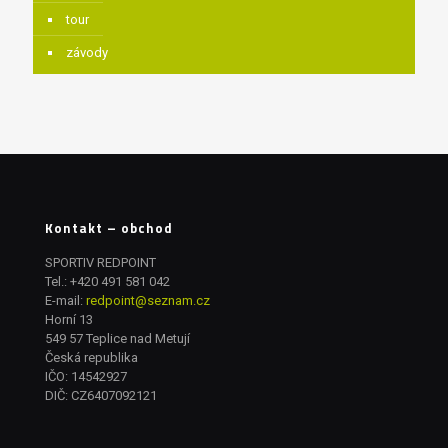
tour
závody
Kontakt – obchod
SPORTIV REDPOINT
Tel.:
+420 491 581 042
E-mail:
redpoint@seznam.cz
Horní 13
549 57 Teplice nad Metují
Česká republika
IČO: 14542927
DIČ: CZ6407092121