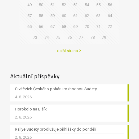
49
50
51
52
53
54
55
56
57
58
59
60
61
62
63
64
65
66
67
68
69
70
71
72
73
74
75
76
77
78
79
další strana
Aktuální příspěvky
O vítězích Českého poháru rozhodnou Sudety
4. 8. 2026
Horokolo na Bišík
2. 8. 2026
Rallye Sudety prodlužuje přihlášky do pondělí
2. 8. 2026