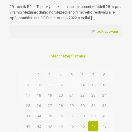
29. ročník Běhu Teplickými skalami se uskuteční v neděli 28. srpna
v rámci Mezinárodního horolezeckého filmového festivalu a je
opět součástí seriálů Primátor cup 2022 a Velká
[…]
pokračování
předcházející strana
1
2
3
4
5
6
7
8
9
10
11
12
13
14
15
16
17
18
19
20
21
22
23
24
25
26
27
28
29
30
31
32
33
34
35
36
37
38
39
40
41
42
43
44
45
46
47
48