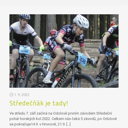
1. 9. 2022
Středečňák je tady!
Ve středu 7. září začíná na Odolově prvním závodem Středeční
pohár horských kol 2022. Celkem nás čeká 5 závodů, po Odolově
se pokračuje14.9. v Hronově, 21.9.
[…]