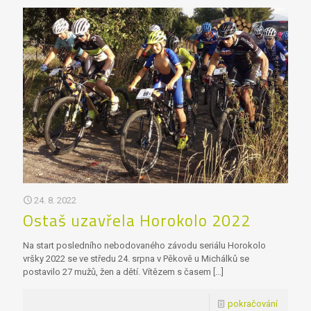
24. 8. 2022
Ostaš uzavřela Horokolo 2022
Na start posledního nebodovaného závodu seriálu Horokolo
vršky 2022 se ve středu 24. srpna v Pěkově u Michálků se
postavilo 27 mužů, žen a dětí. Vítězem s časem
[…]
pokračování