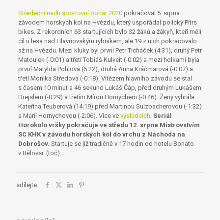
Středeční multi sportovní pohár 2020
pokračoval 5. srpna
závodem horských kol na Hvězdu, který uspořádal polický Pítrs
bikes. Z rekordních 63 startujících bylo 32 žáků a žákyň, kteří měli
cíl u lesa nad Hlavňovským rybníkem, ale 19 z nich pokračovalo
až na Hvězdu. Mezi kluky byl první Petr Ticháček (4:31), druhý Petr
Matoulek (-0:01) a třetí Tobiáš Kulveit (-0:02) a mezi holkami byla
první Matylda Pohlová (5:22), druhá Anna Kráčmarová (-0:07) a
třetí Monika Středová (-0:18). Vítězem hlavního závodu se stal
s časem 10 minut a 46 sekund Lukáš Čáp, před druhým Lukášem
Drejslem (-0:29) a třetím Mírou Hornychem (-0:46). Ženy vyhrála
Kateřina Teuberová (14:19) před Martinou Sulzbacherovou (-1:32)
a Marií Hornychovou (-2:06). Více ve
výsledcích
.
Seriál
Horokolo vršky pokračuje ve středu 12. srpna
Mistrovstvím
SC KHK v závodu horských kol do vrchu z Náchoda na
Dobrošov.
Startuje se již tradičně v 17 hodin od hotelu Bonato
v Bělovsi. (toč)
sdílejte