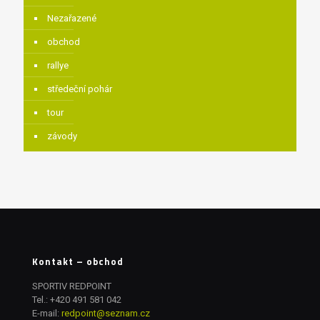
Nezařazené
obchod
rallye
středeční pohár
tour
závody
Kontakt – obchod
SPORTIV REDPOINT
Tel.:
+420 491 581 042
E-mail:
redpoint@seznam.cz