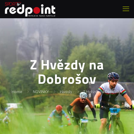
Z Hvězdy na
Dobrošov
Home
NOVINKY
závody
Z Hvězdy na Dobrošov