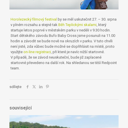
Horolezecký filmový festival
by se měl uskutečnit 27. – 30. srpna
v plném rozsahu a stejně tak
Běh Teplickými skalami
, který
startuje letos poprvé v městském parku v neděli v 9.30 hodin.
Start dětského závodu Bufo Baby Cross jsme posunuli na 11.00
hodin a závodit se bude nově na okruzích v parku. V tuto chvíli
není jisté, zda vůbec bude možné se dopřihlásit na místě, proto
využijte
on-line registraci
, při které je navíc nižší startovné.
V případě, že se závod neuskuteční, bude již zaplacené
startovné převedeno na další rok. Na shledanou se těší Redpoint
team.
sdílejte
související