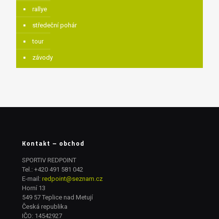
rallye
středeční pohár
tour
závody
Kontakt – obchod
SPORTIV REDPOINT
Tel.:
+420 491 581 042
E-mail:
redpoint@seznam.cz
Horní 13
549 57 Teplice nad Metují
Česká republika
IČO: 14542927