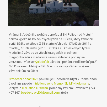
V rámci Středečního poháru uspořádal SKI Police nad Metují 1.
června výjezd na kolečkových lyžích na Klůček, který zakončil
seriál Běžkové středy. Z 51 startujících bylo 17 běžců (2014 a
mladší), 10 inlajnistů (2010 – 2013) a 25 kolečkových lyžařů.
Medailisté závodu ve všech kategoriích si odnesli
megačokoládu a medailisté seriálu skleněné poháry se
zmrzlinou. Více ve
výsledcích
závodu i poháru. Poděkování patří
SKI Police nad Metují a BKL Machov za uspořádání a všem
závodníkům za účast.
Středeční pohár 2022
pokračuje 8. června ve Rtyni v Podkrkonoší
úvodním závodem
triatlonového Memoriálu Míly holcmana
,
kterým je
X-duatlon U 9 křížů
, pořádaný Pavlem Bezděkem (774
407 867,
bezdekpavel01@gmail.com
. (toč)