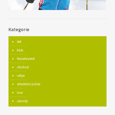
Kategorie
A8
klub
Nezařazené
obchod
rallye
středeční pohár
tour
závody