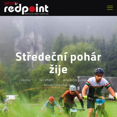
Středeční pohár
žije
Home
NOVINKY
středeční pohár
Středeční pohár žije