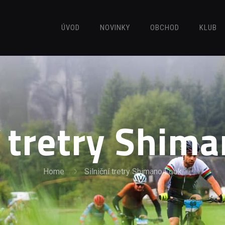
ÚVOD
NOVINKY
OBCHOD
KLUB
í tretry Shim
Home
Silniční tretry Shimano Look