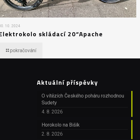
30. 10. 2024
Elektrokolo skládací 20“Apache
pokračování
Aktuální příspěvky
O vítězích Českého poháru rozhodnou
Sudety
4. 8. 2026
Horokolo na Bišík
2. 8. 2026