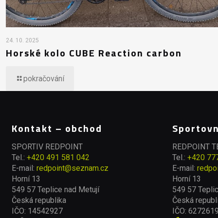
24. 10. 2025
Horské kolo CUBE Reaction carbon
pokračování
Kontakt – obchod
Sportovn
SPORTIV REDPOINT
REDPOINT 
Tel.:
+420 491 581 042
Tel.:
+420 77
E-mail:
redpoint@seznam.cz
E-mail:
redpo
Horní 13
Horní 13
549 57 Teplice nad Metují
549 57 Teplic
Česká republika
Česká republ
IČO: 14542927
IČO: 627261