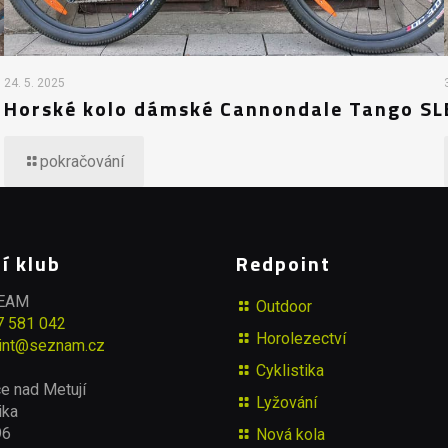
24. 5. 2025
Horské kolo dámské Cannondale Tango SL
pokračování
í klub
Redpoint
TEAM
Outdoor
7 581 042
Horolezectví
int@seznam.cz
Cyklistika
e nad Metují
Lyžování
ika
96
Nová kola