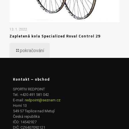
13. 1. 2022
Zapletená kola Specialized Roval Control 29
pokračování
Kontakt – obchod
SPORTIV REDPOINT
Tel.:
+420 491 581 042
E-mail:
redpoint@seznam.cz
Horní 13
549 57 Teplice nad Metují
Česká republika
IČO: 14542927
DIČ: CZ6407092121