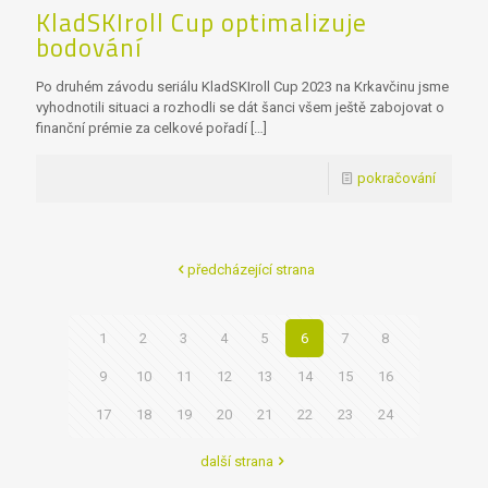
KladSKIroll Cup optimalizuje
bodování
Po druhém závodu seriálu KladSKIroll Cup 2023 na Krkavčinu jsme
vyhodnotili situaci a rozhodli se dát šanci všem ještě zabojovat o
finanční prémie za celkové pořadí
[…]
pokračování
předcházející strana
1
2
3
4
5
6
7
8
9
10
11
12
13
14
15
16
17
18
19
20
21
22
23
24
další strana