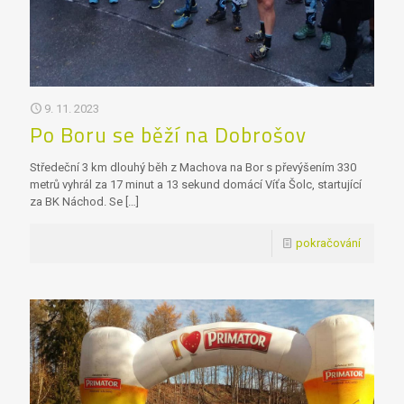
9. 11. 2023
Po Boru se běží na Dobrošov
Středeční 3 km dlouhý běh z Machova na Bor s převýšením 330
metrů vyhrál za 17 minut a 13 sekund domácí Víťa Šolc, startující
za BK Náchod. Se
[…]
pokračování