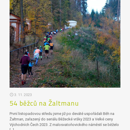
3. 11. 2023
54 běžců na Žaltmanu
První listopadovou středu jsme již po deváté uspořádali Běh na
Žaltman, zařazený do seriálu Běžecké vršky 2023 a Velké ceny
Východních Čech 2023. Z malosvatoňovického náměstí se běželo