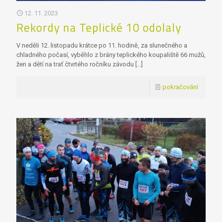
12. 11. 2023
Rekordy na Teplické 10 odolaly
V neděli 12. listopadu krátce po 11. hodině, za slunečného a
chladného počasí, vyběhlo z brány teplického koupaliště 66 mužů,
žen a dětí na trať čtvrtého ročníku závodu
[…]
pokračování