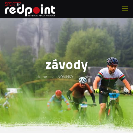
závody
Home
NOVINKY
závody