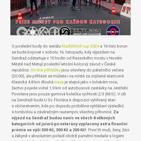
O poslední body do seriálu
KladSKIroll cup 2024
a 16 tisíc korun
se bude bojovat v sobotu 16. listopadu, kdy výjezdem na
Sendraž odstartuje v 10 hodin od Rezeckého mostu v Novém
Městě nad Metují poslední letošní kolcový závod v České
republice.
On-line přihlášky
jsou otevřeny do pátečního večera
(20.00), ale přihlásit se můžete i na místě za zvýšené startovné.
Klasická 4,8 km dlouhá
trasa
je stejná jako v loňském roce,
žactvo pojede volně 1,9 km od autobusové zastávky na Jestřebí.
Povolena jsou pouze gumová kolečka rychlosti 2/3 (M/S). V cíli
na Sendraži bude U Sv. Floriána k dispozici vyhřívaný stan
s občerstvením, kde po dojezdu proběhne vyhlášení výsledků
s tombolou a závěrečným rautempro všechny přítomné.
Za
výjezd na Sendraž budou navíc ve všech 8 věkových
kategoriích od juiorů po veterány vyplaceny extra finanční
prémie ve výši 500 Kč, 300 Kč a 200 Kč!
První tři muži, ženy, žáci
a žákyně v absolutním pořadí obdrží pamětní medaile s logem