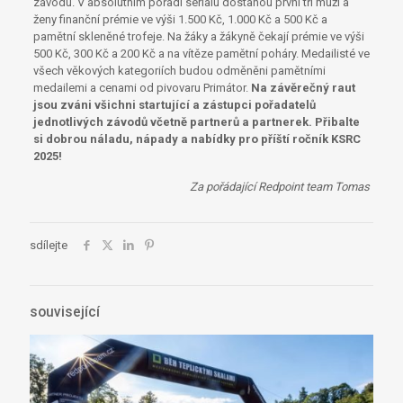
závodu. V absolutním pořadí seriálu dostanou první tři muži a
ženy finanční prémie ve výši 1.500 Kč, 1.000 Kč a 500 Kč a
pamětní skleněné trofeje. Na žáky a žákyně čekají prémie ve výši
500 Kč, 300 Kč a 200 Kč a na vítěze pamětní poháry. Medailisté ve
všech věkových kategoriích budou odměněni pamětními
medailemi a cenami od pivovaru Primátor.
Na závěrečný raut
jsou zváni všichni startující a zástupci pořadatelů
jednotlivých závodů včetně partnerů a partnerek. Přibalte
si dobrou náladu, nápady a nabídky pro příští ročník KSRC
2025!
Za pořádající Redpoint team Tomas
sdílejte
související