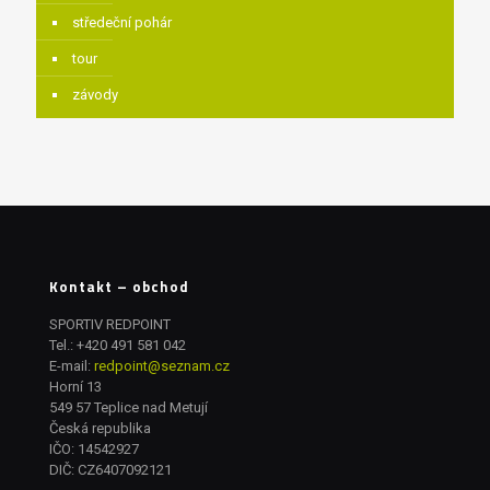
středeční pohár
tour
závody
Kontakt – obchod
SPORTIV REDPOINT
Tel.:
+420 491 581 042
E-mail:
redpoint@seznam.cz
Horní 13
549 57 Teplice nad Metují
Česká republika
IČO: 14542927
DIČ: CZ6407092121