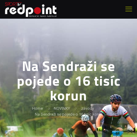
Na Sendraži se
pojede o 16 tisíc
korun
Home
NOVINKY
závody
Na Sendraži se pojede o 16 tisíc korun