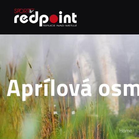
Aprílová osm
Home