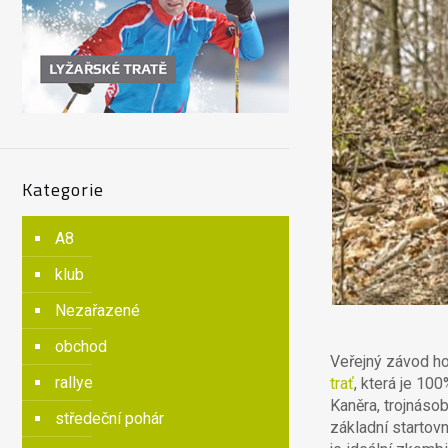
Kategorie
A8
klub
Nezařazené
obchod
Veřejný závod h
rallye
trať
, která je 10
Kaněra, trojnáso
středeční pohár
základní startov