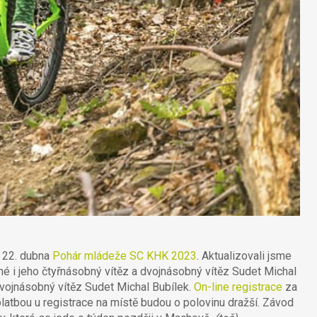
u 22. dubna
Pohár mládeže SC KHK 2023
. Aktualizovali jsme
né i jeho čtyřnásobný vítěz a dvojnásobný vítěz Sudet Michal
dvojnásobný vítěz Sudet Michal Bubílek.
On-line registrace
za
platbou u registrace na místě budou o polovinu dražší. Závod