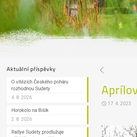
Aktuální příspěvky
O vítězích Českého poháru
Aprílo
rozhodnou Sudety
4. 8. 2026
17. 4. 2023
Horokolo na Bišík
2. 8. 2026
Rallye Sudety prodlužuje