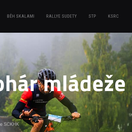
BĚH SKALAMI
RALLYE SUDETY
STP
KSRC
Pohár mládeže
eže SCKHK