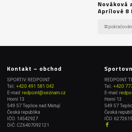
Nováková a
Aprílové 8
pokračován
Kontakt – obchod
Sportovn
SPORTIV REDPOINT
REDPOINT 
Tel.:
+420 491 581 042
Tel.:
+420 77
E-mail:
redpoint@seznam.cz
E-mail:
redpo
Horní 13
Horní 13
549 57 Teplice nad Metují
549 57 Teplic
Česká republika
Česká republ
IČO: 14542927
IČO: 627261
DIČ: CZ6407092121