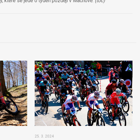
y, které se jede o týden později v Machově.
(toč)
25. 3. 2024