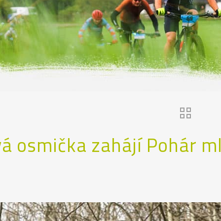
vá osmička zahájí Pohár 