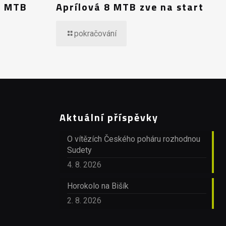
8 MTB
Aprílová 8 MTB zve na start
pokračování
Aktuální příspěvky
O vítězích Českého poháru rozhodnou
Sudety
4. 8. 2026
Horokolo na Bišík
2. 8. 2026