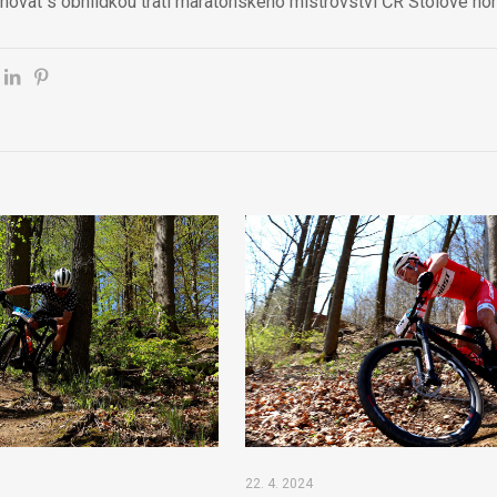
inovat s obhlídkou trati maratonského mistrovství ČR Stolové hor
22. 4. 2024