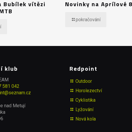
 Bubílek vítězi
Novinky na Aprílové 
 MTB
pokračování
í
í klub
Redpoint
TEAM
Outdoor
7 581 042
Horolezectví
int@seznam.cz
Cyklistika
e nad Metují
Lyžování
ika
96
Nová kola