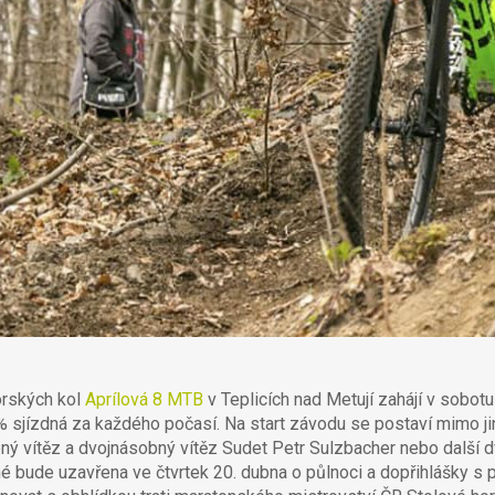
orských kol
Aprílová 8 MTB
v Teplicích nad Metují zahájí v sobot
0% sjízdná za každého počasí. Na start závodu se postaví mimo ji
bný vítěz a dvojnásobný vítěz Sudet Petr Sulzbacher nebo další 
né bude uzavřena ve čtvrtek 20. dubna o půlnoci a dopřihlášky s 