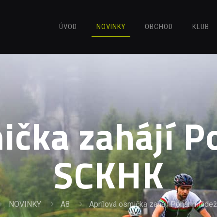
ÚVOD
NOVINKY
OBCHOD
KLUB
ička zahájí 
SCKHK
NOVINKY
A8
Aprílová osmička zahájí Pohár mlád