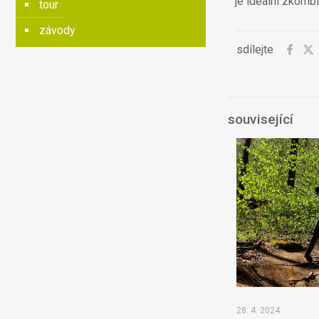
je ideální zkomb
tour
závody
sdílejte
související
28. 4. 2024