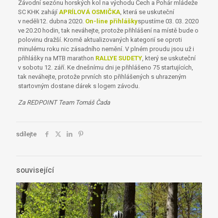
Závodní sezónu horských kol na východu Čech a Pohár mládeže
SC KHK zahájí
APRÍLOVÁ OSMIČKA
, která se uskuteční
v neděli12. dubna 2020.
On-line přihlášky
spustíme 03. 03. 2020
ve 20.20 hodin, tak neváhejte, protože přihlášení na místě bude o
polovinu dražší. Kromě aktualizovaných kategorií se oproti
minulému roku nic zásadního nemění. V plném proudu jsou už i
přihlášky na MTB marathon
RALLYE SUDETY
, který se uskuteční
v sobotu 12. září. Ke dnešnímu dni je přihlášeno 75 startujících,
tak neváhejte, protože prvních sto přihlášených s uhrazeným
startovným dostane dárek s logem závodu.
Za REDPOINT Team Tomáš Čada
sdílejte
související