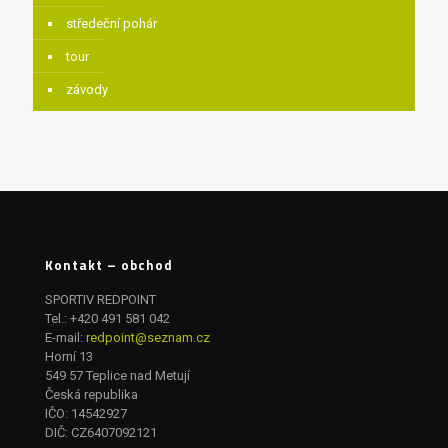
středeční pohár
tour
závody
Kontakt – obchod
SPORTIV REDPOINT
Tel.:
+420 491 581 042
E-mail:
redpoint@seznam.cz
Horní 13
549 57 Teplice nad Metují
Česká republika
IČO: 14542927
DIČ: CZ6407092121