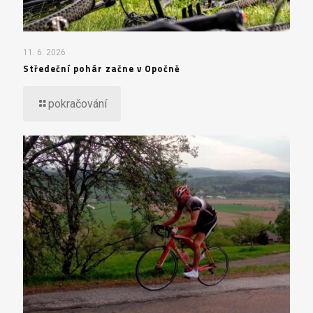
11. 6. 2026
Středeční pohár začne v Opočně
pokračování