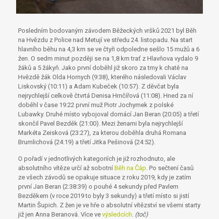
Posledním bodovaným závodem Běžeckých vršků 2021 byl Běh
na Hvězdu z Police nad Metují ve středu 24. listopadu. Na start
hlavního běhu na 4,3 km se ve čtyři odpoledne sešlo 15 mužů a 6
žen. O sedm minut později se na 1,8 km trať z Hlavňova vydalo 9
žáků a 5 žákyň. Jako první doběhl již skoro za tmy k chatě na
Hvězdě žák Olda Hornych (9:38), kterého následovali Václav
Liskovský (10:11) a Adam Kubeček (10:57). Z děvčat byla
nejrychlejší celkově čtvrtá Denisa Hrnčířová (11:08). Hned za ní
doběhl v čase 19:22 první muž Piotr Jochymek z polské
Lubawky. Druhé místo vybojoval domácí Jan Beran (20:05) a třetí
skončil Pavel Bezděk (21:00). Mezi ženami byla nejrychlejší
Markéta Zeisková (23:27), za kterou doběhla druhá Romana
Brumlichová (24:19) a třetí Jitka Pešinová (24:52).
O pořadí v jednotlivých kategoriích je již rozhodnuto, ale
absolutního vítěze určí až sobotní
Běh na Čáp
. Po sečtení časů
ze všech závodů se opakuje situace z roku 2019, kdy je zatím
první Jan Beran (2:38:39) o pouhé 4 sekundy před Pavlem
Bezděkem (v roce 2019 to byly 3 sekundy) a třetí místo si jistí
Martin Šupich. Z žen je ve hře o absolutní vítězství se všemi starty
již jen Anna Beranová. Více ve
výsledcích
.
(toč)