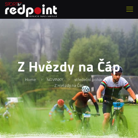
Z Hvězdy na Čáp
Home
NOVINKY
středeční pohár
Z Hvězdy na Čáp