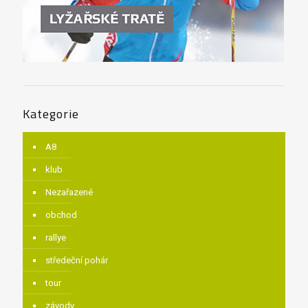
Kategorie
A8
klub
Nezařazené
obchod
rallye
středeční pohár
tour
závody