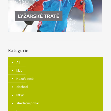
Kategorie
A8
klub
Nezařazené
obchod
rallye
středeční pohár