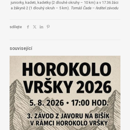
juniorky, kadeti, kadetky (2 dlouhé okruhy – 10 km) a v 17.36 žáci
a žákyně 2 (1 dlouhý okruh – 5 km).
Tomáš Čada – ředitel závodu
sdílejte
související