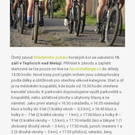
Čtvrtý závod
Středečního poháru
horských kol se uskuteční
15.
září v Teplicích nad Metují.
Přihlásit k závodu a zaplatit
startovné se lze pouze on-line na
Sportchallenge.cz
do středy
14.00 hodin. Nové trasy pod Lysým vrchem jsou odstupňovány
podle délky a obtížnosti pro všechny věkové kategorie. Start a cíl
je na městském koupališti, kde bude od 15.30 hodin otevřena
kancelář závodu. K parkování doporučujeme využít parkoviště u
koupaliště, nebo asfaltové plochy u ubytovny Slavoj a na
náměstí. Jako první startují v 16.30 odrážedla, v 16.35 následují
kluci a holky do 5 let (1 krátký okruh – 0,5 km), v 16:45 kluci a
holky 6 – 7 let (2 krátké okruhy – 1 km), v 17:00 kluci a holky 8 –
9 let (3 krátké okruhy – 1,5 km), v 17.10 mladší žáci a žákyně 1 (1
zkrácený dlouhý okruh – 3 km), v 17.30 muži, junioři, masters 1 a
2 (3 dlouhé okruhy – 5 km), v 17:33 příchozí, veteráni, ženy,