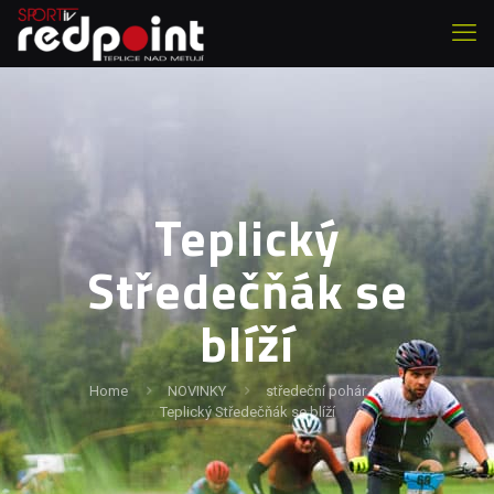
Teplický
Středečňák se
blíží
Home
NOVINKY
středeční pohár
Teplický Středečňák se blíží