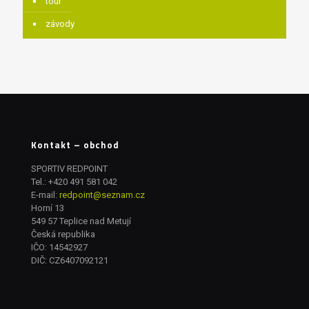
tour
závody
Kontakt – obchod
SPORTIV REDPOINT
Tel.:
+420 491 581 042
E-mail:
redpoint@seznam.cz
Horní 13
549 57 Teplice nad Metují
Česká republika
IČO: 14542927
DIČ: CZ6407092121