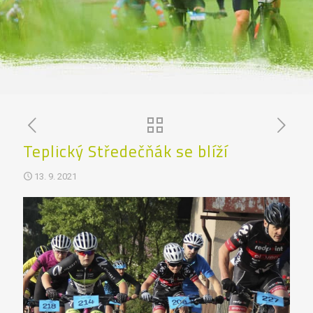
Teplický Středečňák se blíží
13. 9. 2021