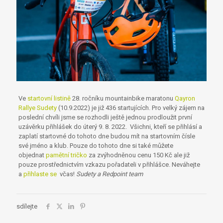
Ve
startovní listině
28. ročníku mountainbike maratonu
Qayron
Rallye Sudety
(10.9.2022) je již 436 startujících. Pro velký zájem na
poslední chvíli jsme se rozhodli ještě jednou prodloužit první
uzávěrku přihlášek
do úterý 9. 8. 2022. Všichni, kteří se přihlásí a
zaplatí startovné do tohoto dne budou mít na startovním čísle
své jméno a klub. Pouze do tohoto dne si také můžete
objednat
pamětní tričko
za zvýhodněnou cenu 150 Kč ale již
pouze prostřednictvím vzkazu pořadateli v přihlášce. Neváhejte
a
přihlaste se
včas!
Sudety a Redpoint team
sdílejte