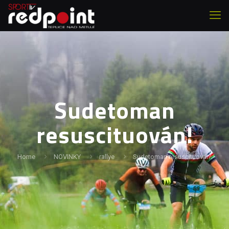
Sudetoman
resuscituován!
Home
NOVINKY
rallye
Sudetoman resuscituován!