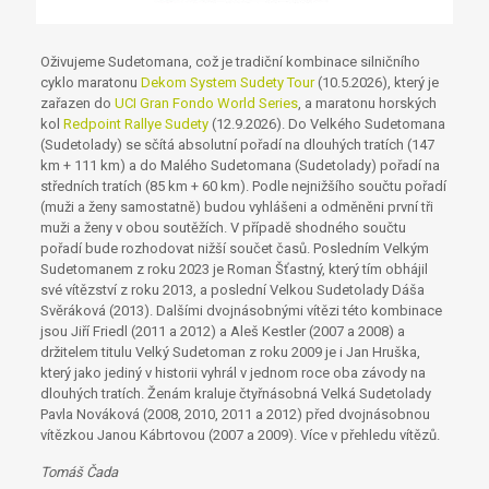
Oživujeme Sudetomana, což je tradiční kombinace silničního
cyklo maratonu
Dekom System Sudety Tour
(10.5.2026), který je
zařazen do
UCI Gran Fondo World Series
, a maratonu horských
kol
Redpoint Rallye Sudety
(12.9.2026). Do Velkého Sudetomana
(Sudetolady) se sčítá absolutní pořadí na dlouhých tratích (147
km + 111 km) a do Malého Sudetomana (Sudetolady) pořadí na
středních tratích (85 km + 60 km). Podle nejnižšího součtu pořadí
(muži a ženy samostatně) budou vyhlášeni a odměněni první tři
muži a ženy v obou soutěžích. V případě shodného součtu
pořadí bude rozhodovat nižší součet časů. Posledním Velkým
Sudetomanem z roku 2023 je Roman Šťastný, který tím obhájil
své vítězství z roku 2013, a poslední Velkou Sudetolady Dáša
Svěráková (2013). Dalšími dvojnásobnými vítězi této kombinace
jsou Jiří Friedl (2011 a 2012) a Aleš Kestler (2007 a 2008) a
držitelem titulu Velký Sudetoman z roku 2009 je i Jan Hruška,
který jako jediný v historii vyhrál v jednom roce oba závody na
dlouhých tratích. Ženám kraluje čtyřnásobná Velká Sudetolady
Pavla Nováková (2008, 2010, 2011 a 2012) před dvojnásobnou
vítězkou Janou Kábrtovou (2007 a 2009). Více v přehledu vítězů.
Tomáš Čada