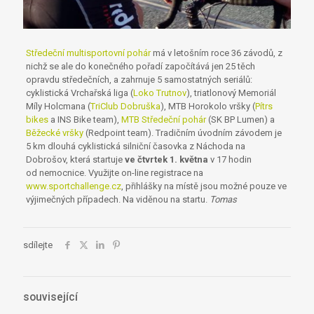
Středeční multisportovní pohár
má v letošním roce 36 závodů, z
nichž se ale do konečného pořadí započítává jen 25 těch
opravdu středečních, a zahrnuje 5 samostatných seriálů:
cyklistická Vrchařská liga (
Loko Trutnov
), triatlonový Memoriál
Míly Holcmana (
TriClub Dobruška
), MTB Horokolo vršky (
Pítrs
bikes
a INS Bike team),
MTB Středeční pohár
(SK BP Lumen) a
Běžecké vršky
(Redpoint team). Tradičním úvodním závodem je
5 km dlouhá cyklistická silniční časovka z Náchoda na
Dobrošov, která startuje
ve čtvrtek 1. května
v 17 hodin
od nemocnice. Využijte on-line registrace na
www.sportchallenge.cz
, přihlášky na místě jsou možné pouze ve
výjimečných případech. Na viděnou na startu.
Tomas
sdílejte
související