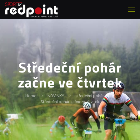
Středeční pohár
začne ve čtvrtek
Home
NOVINKY
středeční pohár
Středeční pohár začne ve čtvrtek