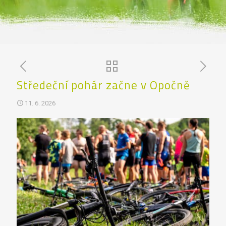
Středeční pohár začne v Opočně
11. 6. 2026