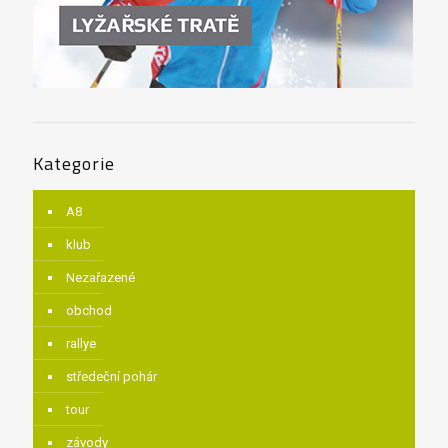
Kategorie
A8
klub
Nezařazené
obchod
rallye
středeční pohár
tour
závody