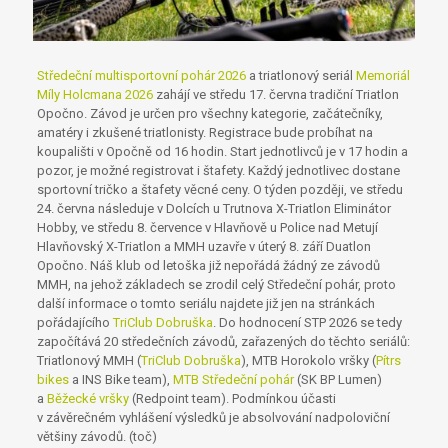
Středeční multisportovní pohár 2026
a triatlonový seriál
Memoriál
Míly Holcmana 2026
zahájí ve středu 17. června tradiční Triatlon
Opočno. Závod je určen pro všechny kategorie, začátečníky,
amatéry i zkušené triatlonisty. Registrace bude probíhat na
koupališti v Opočně od 16 hodin. Start jednotlivců je v 17 hodin a
pozor, je možné registrovat i štafety. Každý jednotlivec dostane
sportovní tričko a štafety věcné ceny. O týden později, ve středu
24. června následuje v Dolcích u Trutnova X-Triatlon Eliminátor
Hobby, ve středu 8. července v Hlavňově u Police nad Metují
Hlavňovský X-Triatlon a MMH uzavře v úterý 8. září Duatlon
Opočno. Náš klub od letoška již nepořádá žádný ze závodů
MMH, na jehož základech se zrodil celý Středeční pohár, proto
další informace o tomto seriálu najdete již jen na stránkách
pořádajícího
TriClub Dobruška
. Do hodnocení STP 2026 se tedy
započítává 20 středečních závodů, zařazených do těchto seriálů:
Triatlonový MMH (
TriClub Dobruška
), MTB Horokolo vršky (
Pítrs
bikes
a INS Bike team),
MTB Středeční pohár
(SK BP Lumen)
a
Běžecké vršky
(Redpoint team). Podmínkou účasti
v závěrečném vyhlášení výsledků je absolvování nadpoloviční
většiny závodů. (toč)