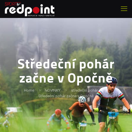
Středeční pohár
začne v Opočně
Home
NOVINKY
středeční pohár
Středeční pohár začne v Opočně