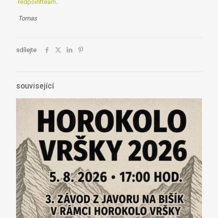
redpointteam
.
Tomas
sdílejte
související