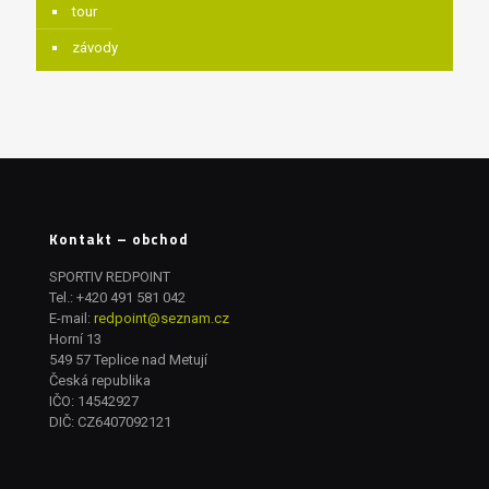
tour
závody
Kontakt – obchod
SPORTIV REDPOINT
Tel.:
+420 491 581 042
E-mail:
redpoint@seznam.cz
Horní 13
549 57 Teplice nad Metují
Česká republika
IČO: 14542927
DIČ: CZ6407092121