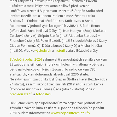
mezi žáky Ivan Hornych před Štěpánem Beranem a Pavlem
Jiráskem a mezi žákyněmi Anna Knillová před Denisou
Hrnčířovou a Natálií Šilpertovou. Mezi muži Štěpán Štolfa před
Pavlem Bezděkem a Janem Pohlem a mezi ženami Lenka
Štolbová – Fridrichová před Radkou Krtičkovou a Annou
Beranovou. V jednotlivých kategoriích zvítězili: Štěpán Beran
(přípravka), Anna Knillová (žákyně), Ivan Hornych (žáci), Markéta
Zeisková (ženy A), Štěpán Štolfa (muži A), Lenka Štolbová –
Fridrichová (ženy B), Pavel Bezděk (muži B), Lucie Meierová (ženy
C), Jan Pohl (muži C), Dáša Likusová (ženy D) a Michal Krtička
(muži D). Více ve
výsledcích
a
historii
seriálu Běžecké vršky
Středeční pohár 2024
zahrnoval 6 samostatných seriálů s celkem
29 závody na silničních i horských kolech, v triatlonu, v běhu a v
běhu na kolečkových lyžích. Zúčastnilo se ho celkem 780
startujících, kteří dohromady absolvovali 2235 startů.
Nejaktivnějšími závodníky byli Štěpán Štolfa a Pavel Bezděk (oba
24 startů), za nimi skončil třetí Jiří Petr (20 startů) a čtvrtí Lenka
Štolbová-Fririchová a Tomáš Čada (oba 17 startů). Více v
přehledu startů
a
fotogalerii
.
Děkujeme všem spolupořadatelům za organizaci jednotlivých
závodů a závodníkům za účast. O podobě Středečního poháru
2025 budem informovat na
www.redpointteam.cz
i
fb