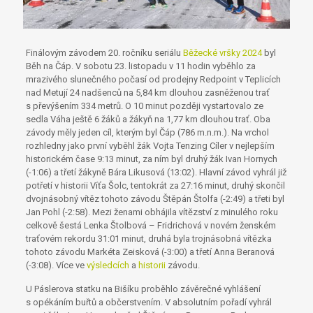
Finálovým závodem 20. ročníku seriálu
Běžecké vršky 2024
byl
Běh na Čáp. V sobotu 23. listopadu v 11 hodin vyběhlo za
mrazivého slunečného počasí od prodejny Redpoint v Teplicích
nad Metují 24 nadšenců na 5,84 km dlouhou zasněženou trať
s převýšením 334 metrů. O 10 minut později vystartovalo ze
sedla Váha ještě 6 žáků a žákyň na 1,77 km dlouhou trať. Oba
závody měly jeden cíl, kterým byl Čáp (786 m.n.m.). Na vrchol
rozhledny jako první vyběhl žák Vojta Tenzing Cíler v nejlepším
historickém čase 9:13 minut, za ním byl druhý žák Ivan Hornych
(-1:06) a třetí žákyně Bára Likusová (13:02). Hlavní závod vyhrál již
potřetí v historii Víťa Šolc, tentokrát za 27:16 minut, druhý skončil
dvojnásobný vítěz tohoto závodu Štěpán Štolfa (-2:49) a třeti byl
Jan Pohl (-2:58). Mezi ženami obhájila vítězství z minulého roku
celkově šestá Lenka Štolbová – Fridrichová v novém ženském
traťovém rekordu 31:01 minut, druhá byla trojnásobná vítězka
tohoto závodu Markéta Zeisková (-3:00) a třetí Anna Beranová
(-3:08). Více ve
výsledcích
a
historii
závodu.
U Páslerova statku na Bišíku proběhlo závěrečné vyhlášení
s opékáním buřtů a občerstvením. V absolutním pořadí vyhrál