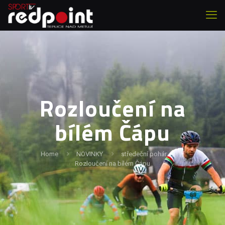
Rozloučení na
bílém Čápu
Home
NOVINKY
středeční pohár
Rozloučení na bílém Čápu