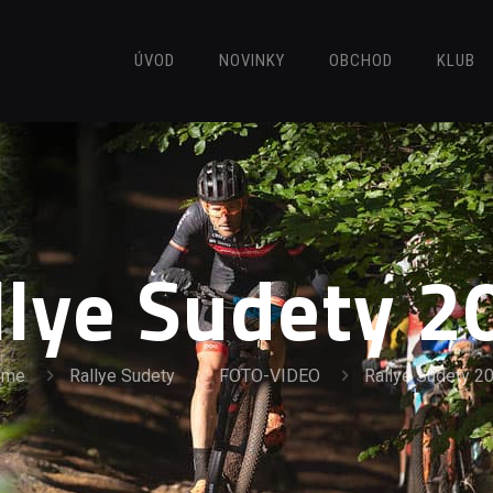
ÚVOD
NOVINKY
OBCHOD
KLUB
llye Sudety 2
ome
Rallye Sudety
FOTO-VIDEO
Rallye Sudety 2