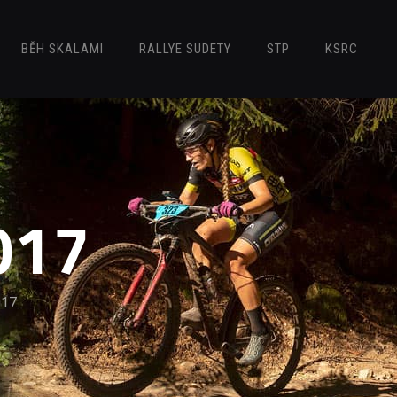
BĚH SKALAMI
RALLYE SUDETY
STP
KSRC
017
017