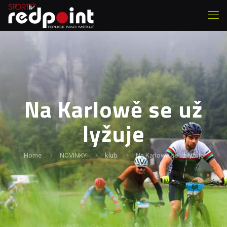
Na Karlowě se už
lyžuje
Home
NOVINKY
klub
Na Karlowě se už lyžuje