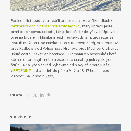
Poslední listopadovou neděli projeli machováci 5 km dlouhý
běžkařský okruh na Machouským ledovci
, který upravili ještě
první prosincovou sobotu, tak je konečně kde lyžovat. Upraveno
to je na bruslení i klasiku a jestli nevíte kudy tam, tak vězte, že
jsou tři možnosti: od Náchoda přes Kudowa Zdrój, od Broumova
přes Radków a od Police nebo Hronova přes Machov. O víkendu
určitě cestou navštivte hostinec U Lidmanů v Machovské Lhotě,
kde se dobře najíte nebo alespoň ochutnáte jejich vynikající
štrůdl. A na lyže Vás rádi vybavíme od hlavy až k patě u nás
v
REDPOINTu
od pondělí do pátku 9-12 a 13-17 hodin nebo
v sobotu 9-12 hodin.
(toč)
sdílejte
související