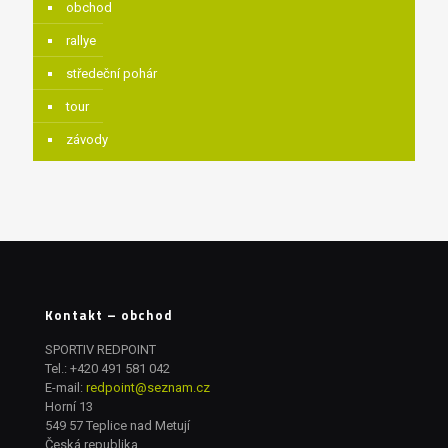
obchod
rallye
středeční pohár
tour
závody
Kontakt – obchod
SPORTIV REDPOINT
Tel.:
+420 491 581 042
E-mail:
redpoint@seznam.cz
Horní 13
549 57 Teplice nad Metují
Česká republika