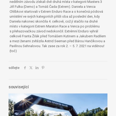
nedělním závodu získali dvě druhá místa v kategorii Masters 3
Jiří Fulka (Demo) a Tomáš Čada (Extrem). Daniela a Venca
Chlíbkovi startovali v Extrem Enduro Race a o konečná pódiová
umístění ve svých kategoriích přišli oba až poslední den, kdy
Daniela nakonec skončila 4. celkově, což jí stačilo na druhé
místo v kategorii Extrem Maraton Race a Venca po problému
s přehazovačkou závod nedokončil. Extrémní Enduro vyhrál
celkově Franta Žilák před Tomášem Kutinem a Jakubem Radilem
a mezi ženami zvítězila Astrid Seeman před Bárou Hančíkovou a
Pavlínou Sehnalovou. Tak zase za rok 2. – 5. 7. 2021 na viděnou!
(toč)
sdílejte
související