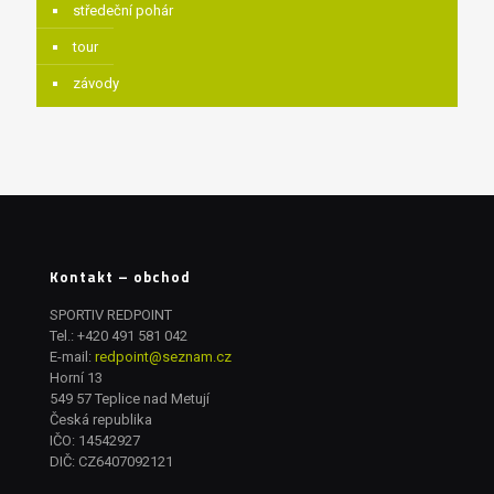
středeční pohár
tour
závody
Kontakt – obchod
SPORTIV REDPOINT
Tel.:
+420 491 581 042
E-mail:
redpoint@seznam.cz
Horní 13
549 57 Teplice nad Metují
Česká republika
IČO: 14542927
DIČ: CZ6407092121