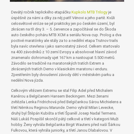
Devátý ročník teplického etapáčku
Kupkolo MTB Trilogy
je
úspěšně za námi a díky za něj patří Vénovi a jeho partě. Kvůli
celosvětové viróze se jel prakticky jen po českém území, byl
zkrácen na tři dny 3. – 5. července a započítával se do Škoda
auto českého poháru MTB XCM a seriálu Nova cup. Prolog a dva
poctivé maratónky ale stály za to a nedělní etapa Trutnov trails
byla navíc otevřena i jako samostatný závod. Celkem startovalo
na 400 závodníků z 10 zemí Evropy a absolvovat hlavní závod
znamenalo dohromady ujet 167 km a nastoupat 5.500 metrů.
Závodilo se tradičně na maratonských tratích Extrem a
zkrácených tratích Demo v klasickém maratonu i enduru.
Zpestřením byly dvoudenní závody dětí v městském parku a
nedělní Nova jízda.
Celkovým vítězem Extremu se stal Filip Adel před Michalem
Kaněrou a Belgičanem Hansem Beckingem. Mezi ženami
zvítězila Lenka Fridrichová před Belgičankou Sárou Michielens a
třetí Němkou Reginou Marunde. Demo vyhrál Milan Levecke,
druhý byl Štěpán Kubišta a třetí Španěl Josep Nadal Termens.
Náš Lukáš Pospíšil skončil pátý celkově a třetí v kategorii Muži
hobby. Ženy vyhrála Belgičanka Birgit Wauters před naší Šárkou
Fulkovou, která vyhrála juniorky, a třetí Janou Dlabalovou. V