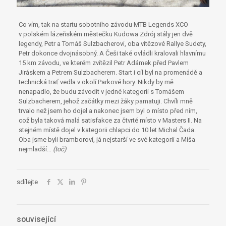
Co vím, tak na startu sobotního závodu MTB Legends XCO
v polském lázeňském městečku Kudowa Zdrój stály jen dvě
legendy, Petr a Tomáš Sulzbacherovi, oba vítězové Rallye Sudety,
Petr dokonce dvojnásobný. A Češi také ovládli kralovali hlavnímu
15 km závodu, ve kterém zvítězil Petr Adámek před Pavlem
Jiráskem a Petrem Sulzbacherem. Start i cíl byl na promenádě a
technická trať vedla v okolí Parkové hory. Nikdy by mě
nenapadlo, že budu závodit v jedné kategorii s Tomášem
Sulzbacherem, jehož začátky mezi žáky pamatuji. Chvíli mně
trvalo než jsem ho dojel a nakonec jsem byl o místo před ním,
což byla taková malá satisfakce za čtvrté místo v Masters II. Na
stejném místě dojel v kategorii chlapci do 10 let Michal Čada.
Oba jsme byli bramboroví, já nejstarší ve své kategorii a Míša
nejmladší…
(toč)
sdílejte
související