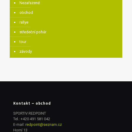
Nezařazené
obchod
rallye
středeční pohár
tour
závody
Kontakt – obchod
SPORTIV REDPOINT
Tel.:
+420 491 581 042
E-mail:
redpoint@seznam.cz
Horní 13