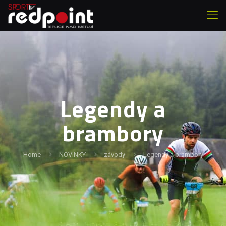
Legendy a
brambory
Home
NOVINKY
závody
Legendy a brambory