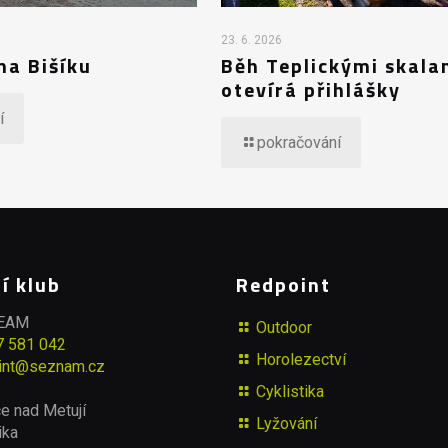
23. 6. 2026
na Bišíku
Běh Teplickými skala
otevírá přihlášky
í
pokračování
í klub
Redpoint
TEAM
Outdoor
7 581 042
Horolezectví
int@seznam.cz
Cyklistika
e nad Metují
Lyžování
ika