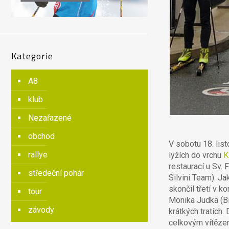
Kategorie
A8
klub
Nezařazené
obchod
V sobotu 18. lis
rallye
lyžích do vrchu
K
restaurací u Sv.
středeční pohár
Silvini Team). Ja
skončil třetí v 
tour
Monika Judka (Bi
závody
krátkých tratích
celkovým vítězem