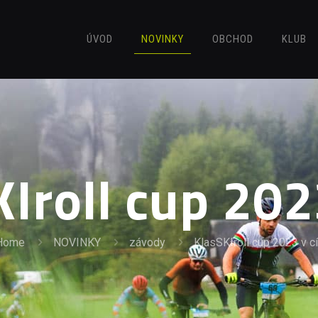
ÚVOD
NOVINKY
OBCHOD
KLUB
Iroll cup 2023
Home
NOVINKY
závody
KlasSKIroll cup 2023 v cí