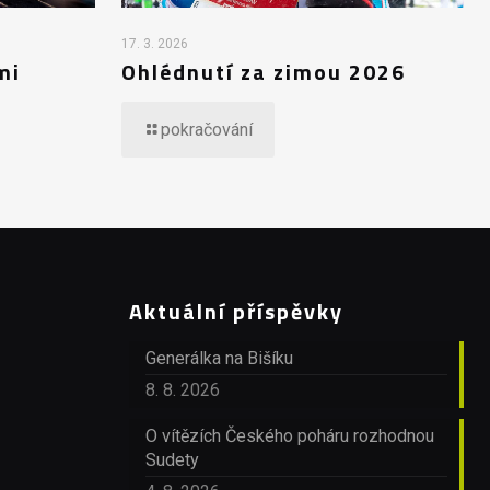
17. 3. 2026
mi
Ohlédnutí za zimou 2026
pokračování
Aktuální příspěvky
Generálka na Bišíku
8. 8. 2026
O vítězích Českého poháru rozhodnou
Sudety