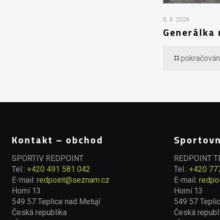
8. 8. 2026
Generálka 
pokračován
Kontakt – obchod
Sportovn
SPORTIV REDPOINT
REDPOINT 
Tel.:
+420 491 581 042
Tel.:
+420 77
E-mail:
redpoint@seznam.cz
E-mail:
redpo
Horní 13
Horní 13
549 57 Teplice nad Metují
549 57 Teplic
Česká republika
Česká republ