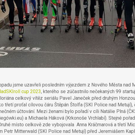
topadu jsme uzavřeli posledním výjezdem z Nového Města nad Me
ladSKIroll cup 2023
, kterého se zúčastnilo nečekaných 99 startují
 Floriána celkový vítěz seriálu Pavel Janeček před druhým Honzou
ko třetí proťal cílovou čáru Štěpán Štolfa (SKI Police nad Metují),
konečném účtování. Mezi ženami bylo pořadí v cíli Natálie Plná 
egówki.eu) a Michaela Háková (Krkonoše Vrchlabí). Stejné pořadí
. Druhé místo celkově zde vybojovala Anna Kráčmarová a třetí M
 Petr Mitterwald (SKI Police nad Metují) před Jeremiášem Kapl