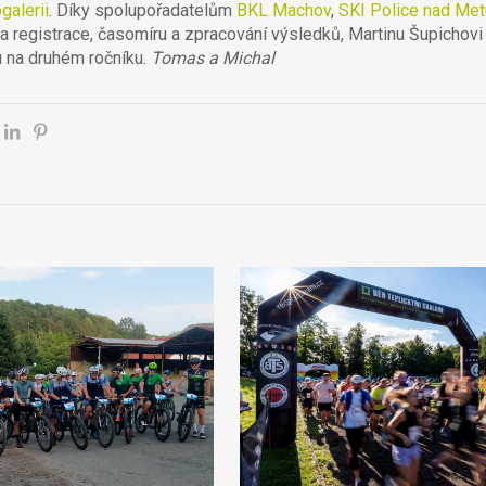
galerii
. Díky spolupořadatelům
BKL Machov
,
SKI Police nad Met
a registrace, časomíru a zpracování výsledků, Martinu Šupichovi
 na druhém ročníku.
Tomas a Michal