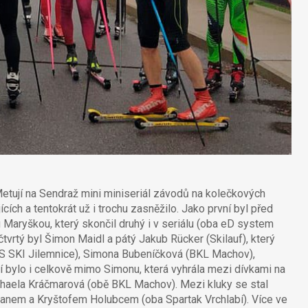
tují na Sendraž mini miniseriál závodů na kolečkových
cích a tentokrát už i trochu zasněžilo. Jako první byl před
 Maryškou, který skončil druhý i v seriálu (oba eD system
 čtvrtý byl Šimon Maidl a pátý Jakub Rücker (Skilauf), který
(ČKS SKI Jilemnice), Simona Bubeníčková (BKL Machov),
 bylo i celkově mimo Simonu, která vyhrála mezi dívkami na
ichaela Kráčmarová (obě BKL Machov). Mezi kluky se stal
anem a Kryštofem Holubcem (oba Spartak Vrchlabí). Více ve