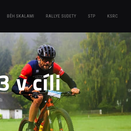
BĚH SKALAMI
RALLYE SUDETY
STP
KSRC
 v cíli
li