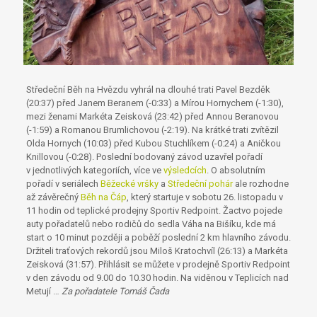
Středeční Běh na Hvězdu vyhrál na dlouhé trati Pavel Bezděk
(20:37) před Janem Beranem (-0:33) a Mírou Hornychem (-1:30),
mezi ženami Markéta Zeisková (23:42) před Annou Beranovou
(-1:59) a Romanou Brumlichovou (-2:19). Na krátké trati zvítězil
Olda Hornych (10:03) před Kubou Stuchlíkem (-0:24) a Aničkou
Knillovou (-0:28). Poslední bodovaný závod uzavřel pořadí
v jednotlivých kategoriích, více ve
výsledcích
. O absolutním
pořadí v seriálech
Běžecké vršky
a
Středeční pohár
ale rozhodne
až závěrečný
Běh na Čáp
, který startuje v sobotu 26. listopadu v
11 hodin od teplické prodejny Sportiv Redpoint. Žactvo pojede
auty pořadatelů nebo rodičů do sedla Váha na Bišíku, kde má
start o 10 minut později a poběží poslední 2 km hlavního závodu.
Držiteli traťových rekordů jsou Miloš Kratochvíl (26:13) a Markéta
Zeisková (31:57). Přihlásit se můžete v prodejně Sportiv Redpoint
v den závodu od 9.00 do 10.30 hodin. Na viděnou v Teplicích nad
Metují …
Za pořadatele Tomáš Čada