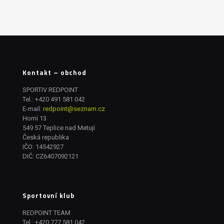
Kontakt – obchod
SPORTIV REDPOINT
Tel.:
+420 491 581 042
E-mail:
redpoint@seznam.cz
Horní 13
549 57 Teplice nad Metují
Česká republika
IČO: 14542927
DIČ: CZ6407092121
Sportovní klub
REDPOINT TEAM
Tel.:
+420 777 581 042