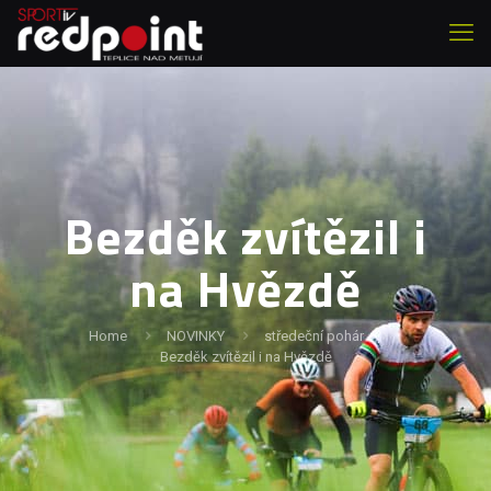
Bezděk zvítězil i
na Hvězdě
Home
NOVINKY
středeční pohár
Bezděk zvítězil i na Hvězdě