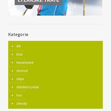
Kategorie
A8
klub
Nezařazené
obchod
rallye
středeční pohár
tour
závody